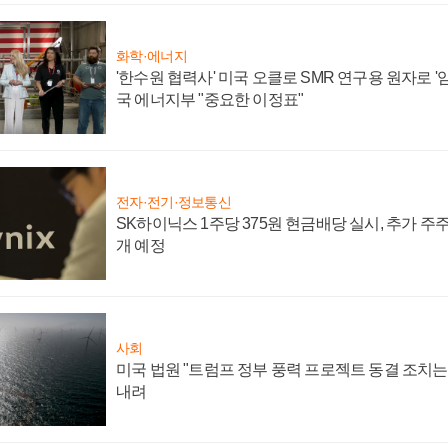
화학·에너지
'한수원 협력사' 미국 오클로 SMR 연구용 원자로 '임
국 에너지부 "중요한 이정표"
전자·전기·정보통신
SK하이닉스 1주당 375원 현금배당 실시, 추가 주
개 예정
사회
미국 법원 "트럼프 정부 풍력 프로젝트 동결 조치는 
내려