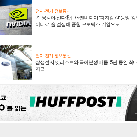
전자·전기·정보통신
[AI 뭉쳐야 산다⑧] LG·엔비디아 '피지컬 AI' 동맹 
이터·기술 결집해 종합 로보틱스 기업으로
전자·전기·정보통신
삼성전자 넷리스트와 특허분쟁 매듭, 5년 동안 최대
지급