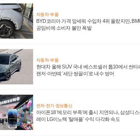
자동차·부품
BYD코리아 가격 앞세워 수입차 4위 올랐지만, B
공임비에 소비자 불만 폭발
자동차·부품
현대차 올해 SUV 국내 베스트셀러 톱10에서 싼타
랜저·아반떼 '세단 쌍끌이'로 내수 방어
전자·전기·정보통신
아이폰18 '메모리 부족'에 출시 지연되나, 삼성디
레이 LG이노텍 '탈애플' 수익 다각화 속도