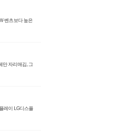
MW·벤츠보다 높은
페만 자리매김, 그
스플레이 LG디스플