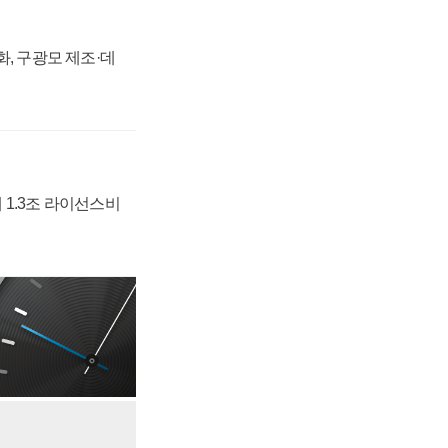
강화, 구광모 제조·데
 1.3조 라이선스비