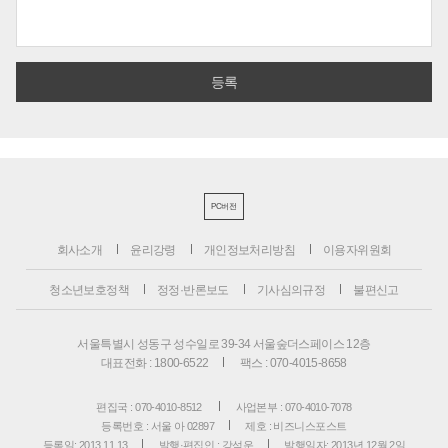
PC버전
회사소개
윤리강령
개인정보처리방침
이용자위원회
청소년보호정책
정정·반론보도
기사심의규정
불편신고
서울특별시 성동구 성수일로 39-34 서울숲더스페이스 12층
대표전화 : 1800-6522
팩스 : 070-4015-8658
편집국 : 070-4010-8512
사업본부 : 070-4010-7078
등록번호 : 서울 아 02897
제호 : 비즈니스포스트
등록일: 2013.11.13
발행·편집인 : 강석운
발행일자: 2013년 12월 2일