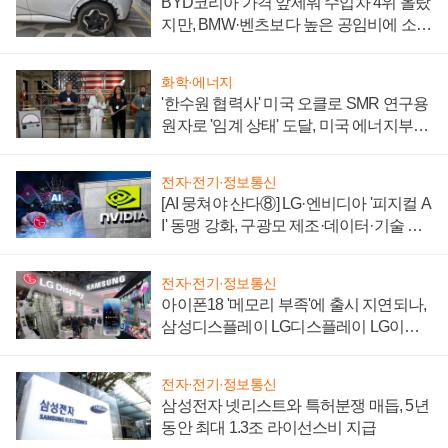
BYD코리아 가격 앞세워 수입차 4위 올랐
지만, BMW·벤츠보다 높은 공임비에 소비
자 불만 폭발
화학·에너지
'한수원 협력사' 미국 오클로 SMR 연구용
원자로 '임계 상태' 도달, 미국 에너지부
"중요한 이정표"
전자·전기·정보통신
[AI 뭉쳐야 산다⑧] LG·엔비디아 '피지컬 A
I' 동맹 강화, 구광모 제조·데이터·기술 결
집해 종합 로보틱스 기업으로
전자·전기·정보통신
아이폰18 '메모리 부족'에 출시 지연되나,
삼성디스플레이 LG디스플레이 LG이노
텍 '탈애플' 수익 다각화 속도
전자·전기·정보통신
삼성전자 넷리스트와 특허분쟁 매듭, 5년
동안 최대 1.3조 라이선스비 지급