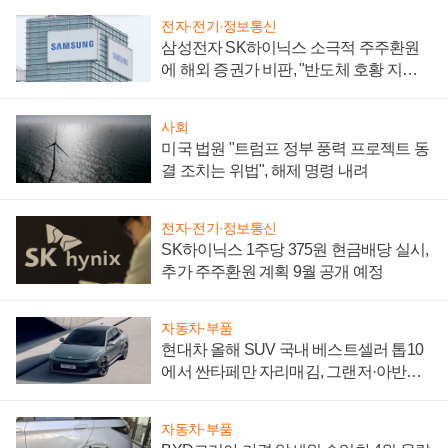
전자·전기·정보통신
삼성전자 SK하이닉스 소극적 주주환원
에 해외 증권가 비판, "반도체 호황 지속
성 의문"
사회
미국 법원 "트럼프 정부 풍력 프로젝트 동
결 조치는 위법", 해제 명령 내려
전자·전기·정보통신
SK하이닉스 1주당 375원 현금배당 실시,
추가 주주환원 계획 9월 공개 예정
자동차·부품
현대차 올해 SUV 국내 베스트셀러 톱10
에서 싼타페만 자리매김, 그랜저·아반떼
'세단 쌍끌이'로 내수 방어
자동차·부품