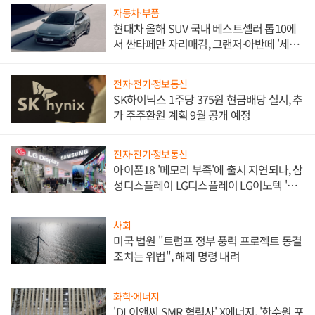
자동차·부품
현대차 올해 SUV 국내 베스트셀러 톱10에
서 싼타페만 자리매김, 그랜저·아반떼 '세단
쌍끌이'로 내수 방어
전자·전기·정보통신
SK하이닉스 1주당 375원 현금배당 실시, 추
가 주주환원 계획 9월 공개 예정
전자·전기·정보통신
아이폰18 '메모리 부족'에 출시 지연되나, 삼
성디스플레이 LG디스플레이 LG이노텍 '탈
애플' 수익 다각화 속도
사회
미국 법원 "트럼프 정부 풍력 프로젝트 동결
조치는 위법", 해제 명령 내려
화학·에너지
'DL이앤씨 SMR 협력사' X에너지, '한수원 포