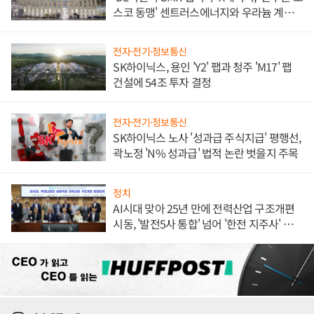
스코 동맹' 센트러스에너지와 우라늄 계약
체결
전자·전기·정보통신
SK하이닉스, 용인 'Y2' 팹과 청주 'M17' 팹
건설에 54조 투자 결정
전자·전기·정보통신
SK하이닉스 노사 '성과급 주식지급' 평행선,
곽노정 'N% 성과급' 법적 논란 벗을지 주목
정치
AI시대 맞아 25년 만에 전력산업 구조개편
시동, '발전5사 통합' 넘어 '한전 지주사' 재편
론도