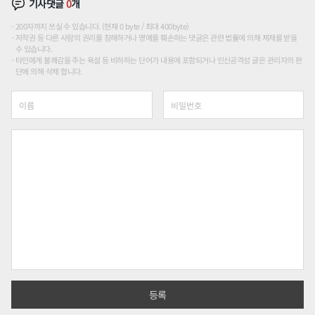
기사댓글
0
개
200자까지 쓰실 수 있습니다. (현재 0 byte / 최대 400byte)
저작권 등 다른 사람의 권리를 침해하거나 명예를 훼손하는 댓글은 관련 법률에 의해 제재를 받을
수 있습니다.
타인에게 불쾌감을 주는 욕설 등 비하하는 단어가 내용에 포함되거나 인신공격성 글은 관리자의 판
단에 의해 삭제 합니다.