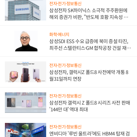
전자·전기·정보통신
삼성전자 SK하이닉스 소극적 주주환원에
해외 증권가 비판, "반도체 호황 지속성 의
문"
화학·에너지
삼성SDI ESS 수요 급증에 북미 증설 타진,
최주선 스텔란티스·GM 합작공장 건설 재추
진하나
전자·전기·정보통신
삼성전자, 갤럭시Z 폴드8 사전예약 개통 8
월31일까지 연장
전자·전기·정보통신
삼성전자 갤럭시 Z 폴드8 시리즈 사전 판매
'144만 대' 역대 최대
전자·전기·정보통신
엔비디아 '루빈 울트라'에도 HBM4 탑재 검