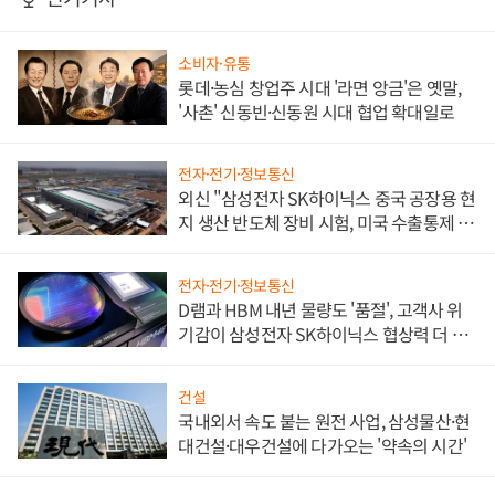
소비자·유통
롯데·농심 창업주 시대 '라면 앙금'은 옛말,
'사촌' 신동빈·신동원 시대 협업 확대일로
전자·전기·정보통신
외신 "삼성전자 SK하이닉스 중국 공장용 현
지 생산 반도체 장비 시험, 미국 수출통제 대
비"
전자·전기·정보통신
D램과 HBM 내년 물량도 '품절', 고객사 위
기감이 삼성전자 SK하이닉스 협상력 더 키
워
건설
국내외서 속도 붙는 원전 사업, 삼성물산·현
대건설·대우건설에 다가오는 '약속의 시간'