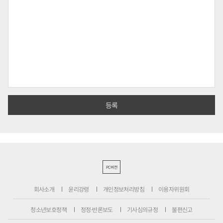
PC버전
회사소개
윤리강령
개인정보처리방침
이용자위원회
청소년보호정책
정정·반론보도
기사심의규정
불편신고