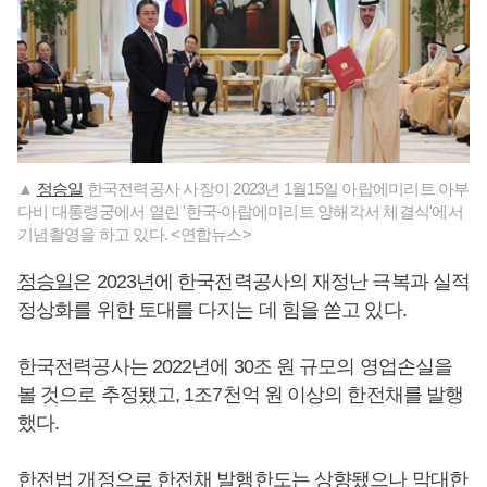
▲
정승일
한국전력공사 사장이 2023년 1월15일 아랍에미리트 아부
다비 대통령궁에서 열린 '한국-아랍에미리트 양해각서 체결식'에서
기념촬영을 하고 있다. <연합뉴스>
정승일
은 2023년에 한국전력공사의 재정난 극복과 실적
정상화를 위한 토대를 다지는 데 힘을 쏟고 있다.
한국전력공사는 2022년에 30조 원 규모의 영업손실을
볼 것으로 추정됐고, 1조7천억 원 이상의 한전채를 발행
했다.
한전법 개정으로 한전채 발행한도는 상향됐으나 막대한