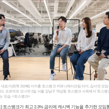
 대표가(왼쪽 2번째) 이지홍 토스뱅크 커뮤니케이션팀 리더, 김서연 모
임카드 프로덕트 오너와 1일 서울 강남구 역삼동 토스뱅크 사옥에서 '토스뱅
 모습. <토스뱅크>
] 토스뱅크가 최고 2.3% 금리에 캐시백 기능을 추가한 모임