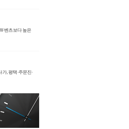
MW·벤츠보다 높은
가, 평택·주문진·