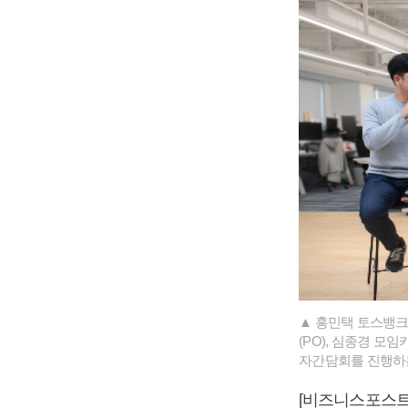
▲ 홍민택 토스뱅크
(PO), 심종경 모
자간담회를 진행하는
[비즈니스포스트