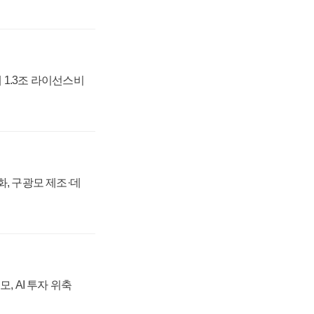
 1.3조 라이선스비
강화, 구광모 제조·데
, AI 투자 위축