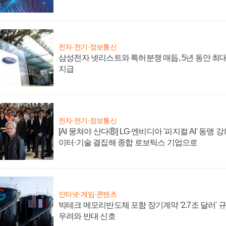
전자·전기·정보통신
삼성전자 넷리스트와 특허분쟁 매듭, 5년 동안 최대
지급
전자·전기·정보통신
[AI 뭉쳐야 산다⑧] LG·엔비디아 '피지컬 AI' 동맹 
이터·기술 결집해 종합 로보틱스 기업으로
인터넷·게임·콘텐츠
빅테크 메모리반도체 포함 장기계약 '2.7조 달러' 규모
우려와 반대 신호