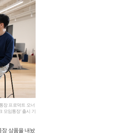
임통장 프로덕트 오너
크 모임통장' 출시 기
통장 상품을 내놨