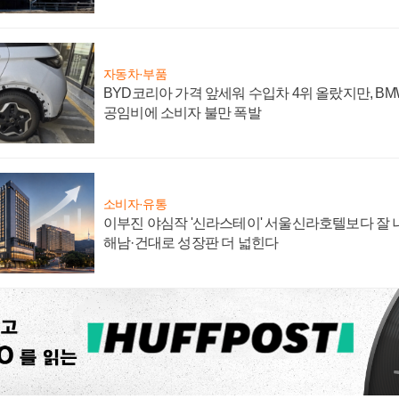
자동차·부품
BYD코리아 가격 앞세워 수입차 4위 올랐지만, B
공임비에 소비자 불만 폭발
소비자·유통
이부진 야심작 '신라스테이' 서울신라호텔보다 잘 나
해남·건대로 성장판 더 넓힌다