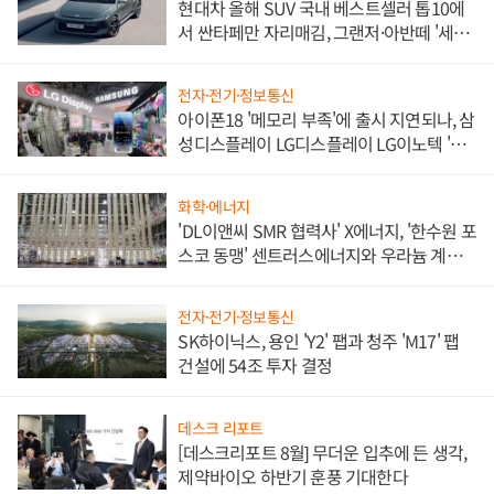
현대차 올해 SUV 국내 베스트셀러 톱10에
서 싼타페만 자리매김, 그랜저·아반떼 '세단
쌍끌이'로 내수 방어
전자·전기·정보통신
아이폰18 '메모리 부족'에 출시 지연되나, 삼
성디스플레이 LG디스플레이 LG이노텍 '탈
애플' 수익 다각화 속도
화학·에너지
'DL이앤씨 SMR 협력사' X에너지, '한수원 포
스코 동맹' 센트러스에너지와 우라늄 계약
체결
전자·전기·정보통신
SK하이닉스, 용인 'Y2' 팹과 청주 'M17' 팹
건설에 54조 투자 결정
데스크 리포트
[데스크리포트 8월] 무더운 입추에 든 생각,
제약바이오 하반기 훈풍 기대한다