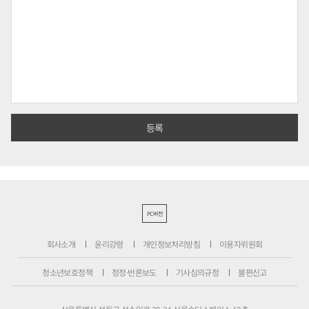
PC버전
회사소개
윤리강령
개인정보처리방침
이용자위원회
청소년보호정책
정정·반론보도
기사심의규정
불편신고