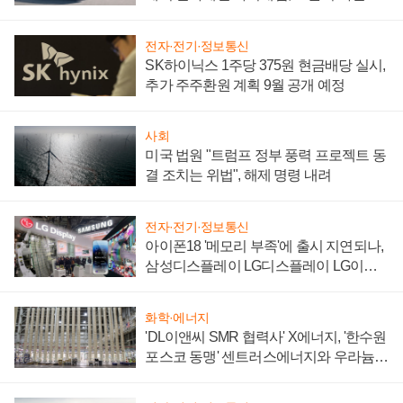
'세단 쌍끌이'로 내수 방어
전자·전기·정보통신
SK하이닉스 1주당 375원 현금배당 실시,
추가 주주환원 계획 9월 공개 예정
사회
미국 법원 "트럼프 정부 풍력 프로젝트 동
결 조치는 위법", 해제 명령 내려
전자·전기·정보통신
아이폰18 '메모리 부족'에 출시 지연되나,
삼성디스플레이 LG디스플레이 LG이노
텍 '탈애플' 수익 다각화 속도
화학·에너지
'DL이앤씨 SMR 협력사' X에너지, '한수원
포스코 동맹' 센트러스에너지와 우라늄
계약 체결