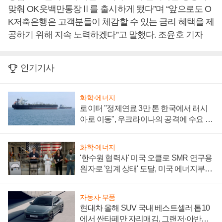
맞춰 OK읏백만통장Ⅱ를 출시하게 됐다”며 “앞으로도 O
K저축은행은 고객분들이 체감할 수 있는 금리 혜택을 제
공하기 위해 지속 노력하겠다”고 말했다. 조윤호 기자
인기기사
화학·에너지
로이터 "정제연료 3만 톤 한국에서 러시
아로 이동", 우크라이나의 공격에 수요 늘
어
화학·에너지
'한수원 협력사' 미국 오클로 SMR 연구용
원자로 '임계 상태' 도달, 미국 에너지부
"중요한 이정표"
자동차·부품
현대차 올해 SUV 국내 베스트셀러 톱10
에서 싼타페만 자리매김, 그랜저·아반떼