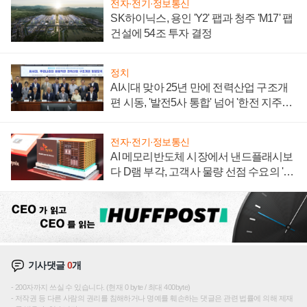
전자·전기·정보통신
SK하이닉스, 용인 'Y2' 팹과 청주 'M17' 팹
건설에 54조 투자 결정
정치
AI시대 맞아 25년 만에 전력산업 구조개
편 시동, '발전5사 통합' 넘어 '한전 지주사'
재편론도
전자·전기·정보통신
AI 메모리반도체 시장에서 낸드플래시보
다 D램 부각, 고객사 물량 선점 수요의 '우
선순위'
기사댓글
0
개
200자까지 쓰실 수 있습니다. (현재 0 byte / 최대 400byte)
저작권 등 다른 사람의 권리를 침해하거나 명예를 훼손하는 댓글은 관련 법률에 의해 제재