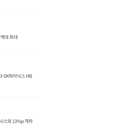
' 역대 최대
자·SK하이닉스 HB
닉스와 13%p 격차