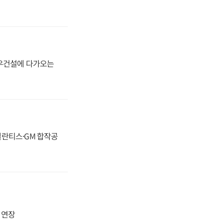
대우건설에 다가오는
스텔란티스·GM 합작공
지 연장