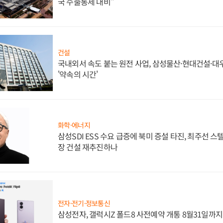
국 수출통제 대비"
건설
국내외서 속도 붙는 원전 사업, 삼성물산·현대건설·
'약속의 시간'
화학·에너지
삼성SDI ESS 수요 급증에 북미 증설 타진, 최주선 
장 건설 재추진하나
전자·전기·정보통신
삼성전자, 갤럭시Z 폴드8 사전예약 개통 8월31일까