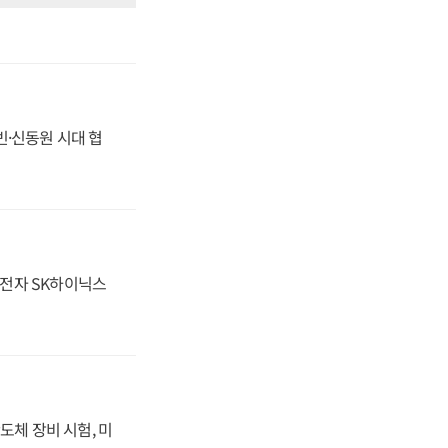
동빈·신동원 시대 협
성전자 SK하이닉스
도체 장비 시험, 미