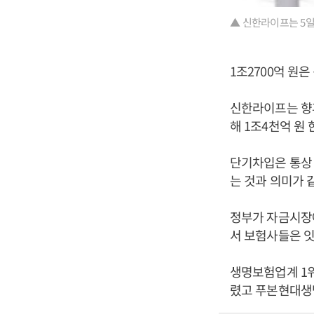
▲ 신한라이프는 5일
1조2700억 원은
신한라이프는 향후
해 1조4천억 원
단기차입은 통상 
는 것과 의미가 
정부가 자금시장에
서 보험사들은 잇
생명보험업계 1위
렸고 푸본현대생명