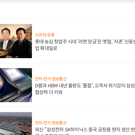
소비자·유통
롯데·농심 창업주 시대 '라면 앙금'은 옛말, '사촌' 신
업 확대일로
전자·전기·정보통신
D램과 HBM 내년 물량도 '품절', 고객사 위기감이 삼
협상력 더 키워
전자·전기·정보통신
외신 "삼성전자 SK하이닉스 중국 공장용 현지 생산 반