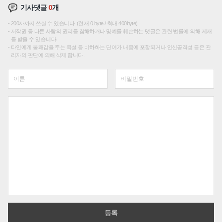
기사댓글
0
개
200자까지 쓰실 수 있습니다. (현재 0 byte / 최대 400byte)
저작권 등 다른 사람의 권리를 침해하거나 명예를 훼손하는 댓글은 관련 법률에 의해 제재
를 받을 수 있습니다.
타인에게 불쾌감을 주는 욕설 등 비하하는 단어가 내용에 포함되거나 인신공격성 글은 관
리자의 판단에 의해 삭제 합니다.