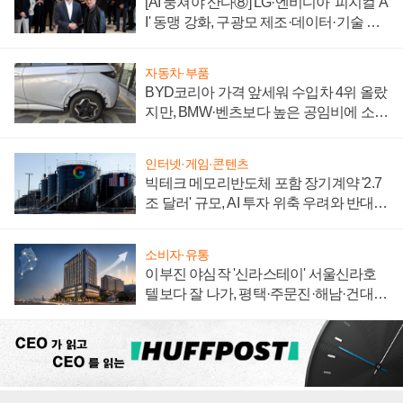
[AI 뭉쳐야 산다⑧] LG·엔비디아 '피지컬 A
I' 동맹 강화, 구광모 제조·데이터·기술 결
집해 종합 로보틱스 기업으로
자동차·부품
BYD코리아 가격 앞세워 수입차 4위 올랐
지만, BMW·벤츠보다 높은 공임비에 소비
자 불만 폭발
인터넷·게임·콘텐츠
빅테크 메모리반도체 포함 장기계약 '2.7
조 달러' 규모, AI 투자 위축 우려와 반대
신호
소비자·유통
이부진 야심작 '신라스테이' 서울신라호
텔보다 잘 나가, 평택·주문진·해남·건대로
성장판 더 넓힌다