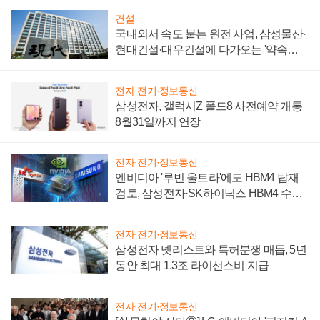
건설
국내외서 속도 붙는 원전 사업, 삼성물산·
현대건설·대우건설에 다가오는 '약속의
시간'
전자·전기·정보통신
삼성전자, 갤럭시Z 폴드8 사전예약 개통
8월31일까지 연장
전자·전기·정보통신
엔비디아 '루빈 울트라'에도 HBM4 탑재
검토, 삼성전자·SK하이닉스 HBM4 수율
에 주도권 갈린다
전자·전기·정보통신
삼성전자 넷리스트와 특허분쟁 매듭, 5년
동안 최대 1.3조 라이선스비 지급
전자·전기·정보통신