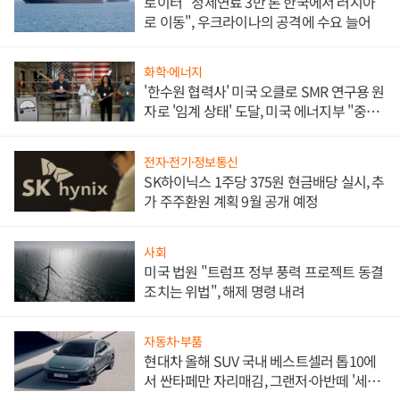
로이터 "정제연료 3만 톤 한국에서 러시아
로 이동", 우크라이나의 공격에 수요 늘어
화학·에너지
'한수원 협력사' 미국 오클로 SMR 연구용 원
자로 '임계 상태' 도달, 미국 에너지부 "중요
한 이정표"
전자·전기·정보통신
SK하이닉스 1주당 375원 현금배당 실시, 추
가 주주환원 계획 9월 공개 예정
사회
미국 법원 "트럼프 정부 풍력 프로젝트 동결
조치는 위법", 해제 명령 내려
자동차·부품
현대차 올해 SUV 국내 베스트셀러 톱10에
서 싼타페만 자리매김, 그랜저·아반떼 '세단