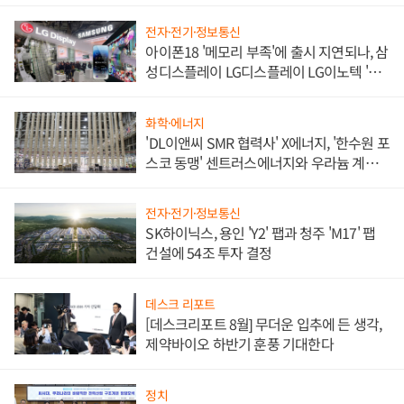
쌍끌이'로 내수 방어
전자·전기·정보통신
아이폰18 '메모리 부족'에 출시 지연되나, 삼
성디스플레이 LG디스플레이 LG이노텍 '탈
애플' 수익 다각화 속도
화학·에너지
'DL이앤씨 SMR 협력사' X에너지, '한수원 포
스코 동맹' 센트러스에너지와 우라늄 계약
체결
전자·전기·정보통신
SK하이닉스, 용인 'Y2' 팹과 청주 'M17' 팹
건설에 54조 투자 결정
데스크 리포트
[데스크리포트 8월] 무더운 입추에 든 생각,
제약바이오 하반기 훈풍 기대한다
정치