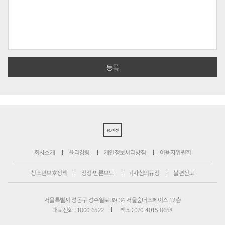
PC버전
회사소개
윤리강령
개인정보처리방침
이용자위원회
청소년보호정책
정정·반론보도
기사심의규정
불편신고
서울특별시 성동구 성수일로 39-34 서울숲더스페이스 12층
대표전화 : 1800-6522
팩스 : 070-4015-8658