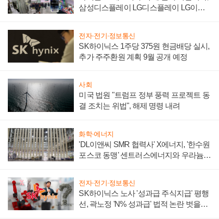
삼성디스플레이 LG디스플레이 LG이노
텍 '탈애플' 수익 다각화 속도
전자·전기·정보통신
SK하이닉스 1주당 375원 현금배당 실시,
추가 주주환원 계획 9월 공개 예정
사회
미국 법원 "트럼프 정부 풍력 프로젝트 동
결 조치는 위법", 해제 명령 내려
화학·에너지
'DL이앤씨 SMR 협력사' X에너지, '한수원
포스코 동맹' 센트러스에너지와 우라늄
계약 체결
전자·전기·정보통신
SK하이닉스 노사 '성과급 주식지급' 평행
선, 곽노정 'N% 성과급' 법적 논란 벗을지
주목