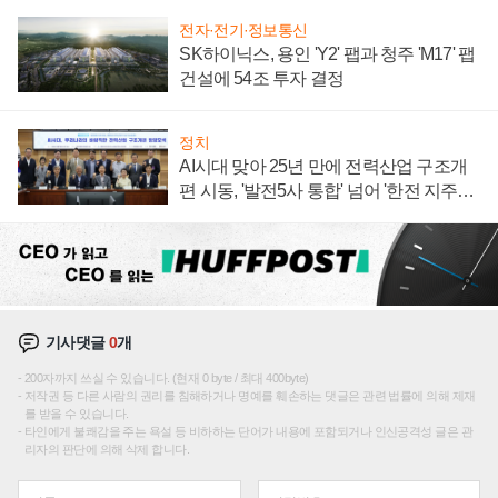
전자·전기·정보통신
SK하이닉스, 용인 'Y2' 팹과 청주 'M17' 팹
건설에 54조 투자 결정
정치
AI시대 맞아 25년 만에 전력산업 구조개
편 시동, '발전5사 통합' 넘어 '한전 지주사'
재편론도
기사댓글
0
개
200자까지 쓰실 수 있습니다. (현재 0 byte / 최대 400byte)
저작권 등 다른 사람의 권리를 침해하거나 명예를 훼손하는 댓글은 관련 법률에 의해 제재
를 받을 수 있습니다.
타인에게 불쾌감을 주는 욕설 등 비하하는 단어가 내용에 포함되거나 인신공격성 글은 관
리자의 판단에 의해 삭제 합니다.