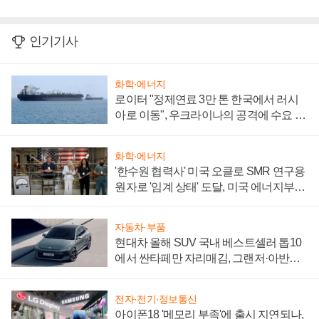
인기기사
화학·에너지
로이터 "정제연료 3만 톤 한국에서 러시
아로 이동", 우크라이나의 공격에 수요 늘
어
화학·에너지
'한수원 협력사' 미국 오클로 SMR 연구용
원자로 '임계 상태' 도달, 미국 에너지부
"중요한 이정표"
자동차·부품
현대차 올해 SUV 국내 베스트셀러 톱10
에서 싼타페만 자리매김, 그랜저·아반떼
'세단 쌍끌이'로 내수 방어
전자·전기·정보통신
아이폰18 '메모리 부족'에 출시 지연되나,