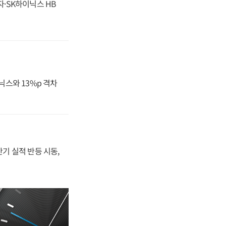
자·SK하이닉스 HB
닉스와 13%p 격차
반기 실적 반등 시동,