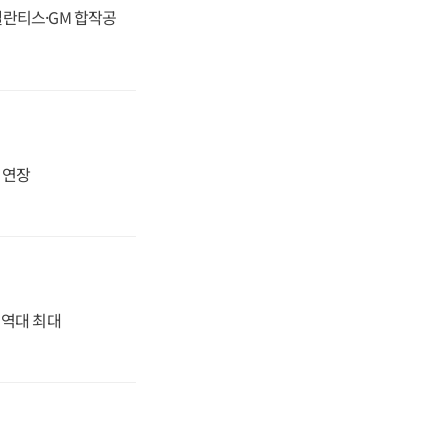
스텔란티스·GM 합작공
지 연장
' 역대 최대