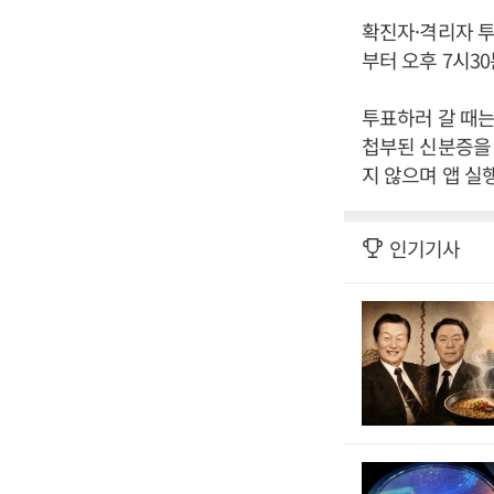
확진자·격리자 투
부터 오후 7시3
투표하러 갈 때는
첩부된 신분증을 
지 않으며 앱 실
인기기사