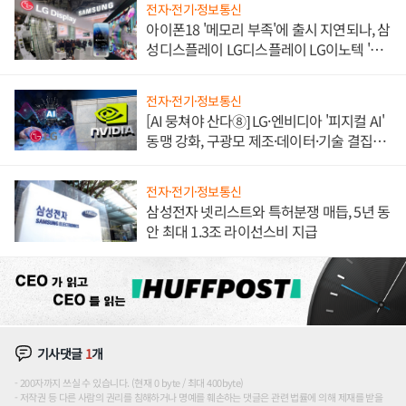
전자·전기·정보통신
아이폰18 '메모리 부족'에 출시 지연되나, 삼
성디스플레이 LG디스플레이 LG이노텍 '탈
애플' 수익 다각화 속도
전자·전기·정보통신
[AI 뭉쳐야 산다⑧] LG·엔비디아 '피지컬 AI'
동맹 강화, 구광모 제조·데이터·기술 결집
해 종합 로보틱스 기업으로
전자·전기·정보통신
삼성전자 넷리스트와 특허분쟁 매듭, 5년 동
안 최대 1.3조 라이선스비 지급
기사댓글
1
개
200자까지 쓰실 수 있습니다. (현재 0 byte / 최대 400byte)
저작권 등 다른 사람의 권리를 침해하거나 명예를 훼손하는 댓글은 관련 법률에 의해 제재를 받을