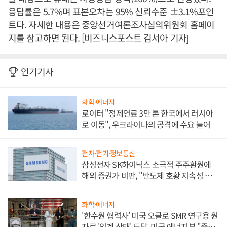
응답률은 5.7%며 표본오차는 95% 신뢰수준 ±3.1%포인
트다. 자세한 내용은 중앙선거여론조사심의위원회 홈페이
지를 참고하면 된다. [비즈니스포스트 김서아 기자]
인기기사
화학·에너지
로이터 "정제연료 3만 톤 한국에서 러시아
로 이동", 우크라이나의 공격에 수요 늘어
전자·전기·정보통신
삼성전자 SK하이닉스 소극적 주주환원에
해외 증권가 비판, "반도체 호황 지속성 의
문"
화학·에너지
'한수원 협력사' 미국 오클로 SMR 연구용 원
자로 '임계 상태' 도달, 미국 에너지부 "중요