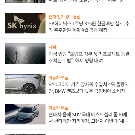
한 이정표"
전자·전기·정보통신
SK하이닉스 1주당 375원 현금배당 실시, 추
가 주주환원 계획 9월 공개 예정
사회
미국 법원 "트럼프 정부 풍력 프로젝트 동결
조치는 위법", 해제 명령 내려
자동차·부품
BYD코리아 가격 앞세워 수입차 4위 올랐지
만, BMW·벤츠보다 높은 공임비에 소비자
불만 폭발
자동차·부품
현대차 올해 SUV 국내 베스트셀러 톱10에
서 싼타페만 자리매김, 그랜저·아반떼 '세단
쌍끌이'로 내수 방어