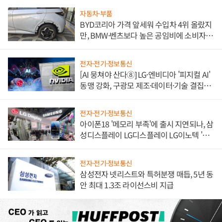
자동차·부품
BYD코리아 가격 앞세워 수입차 4위 올랐지
만, BMW·벤츠보다 높은 공임비에 소비자
불만 폭발
전자·전기·정보통신
[AI 뭉쳐야 산다⑧] LG·엔비디아 '피지컬 AI'
동맹 강화, 구광모 제조·데이터·기술 결집
해 종합 로보틱스 기업으로
전자·전기·정보통신
아이폰18 '메모리 부족'에 출시 지연되나, 삼
성디스플레이 LG디스플레이 LG이노텍 '탈
애플' 수익 다각화 속도
전자·전기·정보통신
삼성전자 넷리스트와 특허분쟁 매듭, 5년 동
안 최대 1.3조 라이선스비 지급