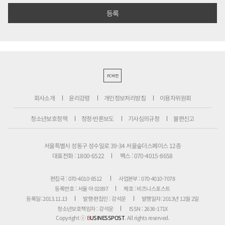
PC버전
회사소개
윤리강령
개인정보처리방침
이용자위원회
청소년보호정책
정정·반론보도
기사심의규정
불편신고
서울특별시 성동구 성수일로 39-34 서울숲더스페이스 12층
대표전화 : 1800-6522
팩스 : 070-4015-8658
편집국 : 070-4010-8512
사업본부 : 070-4010-7078
등록번호 : 서울 아 02897
제호 : 비즈니스포스트
등록일: 2013.11.13
발행·편집인 : 강석운
발행일자: 2013년 12월 2일
청소년보호책임자 : 강석운
ISSN : 2636-171X
Copyright ⓒ
B
USINESSPOST
. All rights reserved.