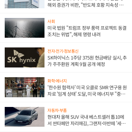
해외 증권가 비판, "반도체 호황 지속성 의
문"
사회
미국 법원 "트럼프 정부 풍력 프로젝트 동결
조치는 위법", 해제 명령 내려
전자·전기·정보통신
SK하이닉스 1주당 375원 현금배당 실시, 추
가 주주환원 계획 9월 공개 예정
화학·에너지
'한수원 협력사' 미국 오클로 SMR 연구용 원
자로 '임계 상태' 도달, 미국 에너지부 "중요
한 이정표"
자동차·부품
현대차 올해 SUV 국내 베스트셀러 톱10에
서 싼타페만 자리매김, 그랜저·아반떼 '세단
쌍끌이'로 내수 방어