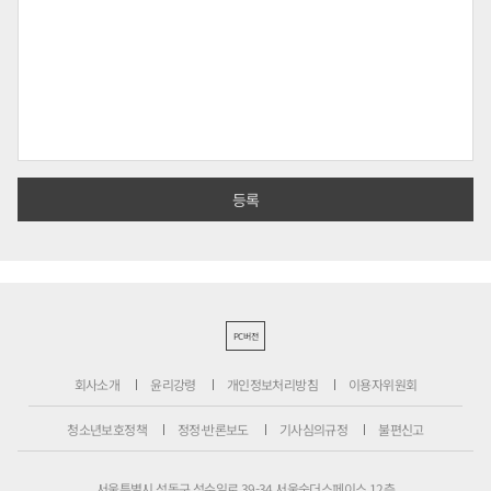
PC버전
회사소개
윤리강령
개인정보처리방침
이용자위원회
청소년보호정책
정정·반론보도
기사심의규정
불편신고
서울특별시 성동구 성수일로 39-34 서울숲더스페이스 12층