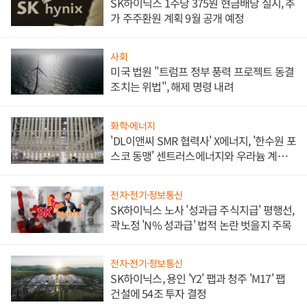
SK하이닉스 1주당 375원 현금배당 실시, 추
가 주주환원 계획 9월 공개 예정
사회
미국 법원 "트럼프 정부 풍력 프로젝트 동결
조치는 위법", 해제 명령 내려
화학·에너지
'DL이앤씨 SMR 협력사' X에너지, '한수원 포
스코 동맹' 센트러스에너지와 우라늄 계약
체결
전자·전기·정보통신
SK하이닉스 노사 '성과급 주식지급' 평행선,
곽노정 'N% 성과급' 법적 논란 벗을지 주목
전자·전기·정보통신
SK하이닉스, 용인 'Y2' 팹과 청주 'M17' 팹
건설에 54조 투자 결정