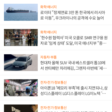
화학·에너지
로이터 "정제연료 3만 톤 한국에서 러시아
로 이동", 우크라이나의 공격에 수요 늘어
화학·에너지
'한수원 협력사' 미국 오클로 SMR 연구용 원
자로 '임계 상태' 도달, 미국 에너지부 "중요
한 이정표"
자동차·부품
현대차 올해 SUV 국내 베스트셀러 톱10에
서 싼타페만 자리매김, 그랜저·아반떼 '세단
쌍끌이'로 내수 방어
전자·전기·정보통신
아이폰18 '메모리 부족'에 출시 지연되나, 삼
성디스플레이 LG디스플레이 LG이노텍 '탈
애플' 수익 다각화 속도
전자·전기·정보통신