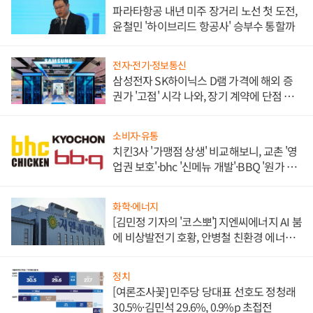
파라타항공 내년 미주 장거리 노선 첫 도전,
윤철민 '하이브리드 항공사' 승부수 통할까
전자·전기·정보통신
삼성전자 SK하이닉스 D램 가격에 해외 증
권가 '고점' 시각 나와, 장기 계약에 단점 부
각
소비자·유통
치킨3사 '가맹점 상생' 비교해보니, 교촌 '영
업권 보호'·bhc '신메뉴 개발'·BBQ '원가 부
담'
화학·에너지
[김민정 기자의 '코스뽀'] 지엔씨에너지 AI 붐
에 비상발전기 호황, 안병철 친환경 에너지
발전전문기업 향한다
정치
[여론조사꽃] 민주당 당대표 선호도 정청래
30.5%·김민석 29.6%, 0.9%p 초접전