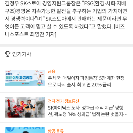
김정우 SK스토아 경영지원그룹장은 "ESG(환경·사회·지배
구조)경영은 지속가능한 발전을 추구하는 기업의 가치이면
서 경쟁력이다"며 "SK스토아에서 판매하는 제품이라면 무
엇이든 고객이 믿고 살 수 있도록 하겠다"고 말했다. [비즈
니스포스트 최영찬 기자]
인기기사
금융
우체국 '매일이자 파킹통장' 5만 계좌 한정
으로 다시 출시, 최고 연 2.0% 금리
전자·전기·정보통신
SK하이닉스 노사 '성과급 주식 지급' 평행
선, 곽노정 'N% 성과급' 법적 논란 벗을지 주
목
항공·물류