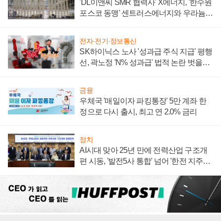
'DL이앤씨 SMR 협력사' X에너지, '한수원
포스코 동맹' 센트러스에너지와 우라늄
계약 체결
전자·전기·정보통신
SK하이닉스 노사 '성과급 주식 지급' 평행
선, 곽노정 'N% 성과급' 법적 논란 벗을지
주목
금융
우체국 '매일이자 파킹통장' 5만 계좌 한
정으로 다시 출시, 최고 연 2.0% 금리
정치
AI시대 맞아 25년 만에 전력산업 구조개
편 시동, '발전5사 통합' 넘어 '한전 지주사'
재편론도