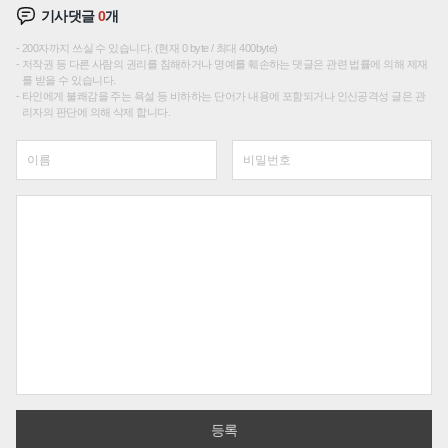
기사댓글
0
개
200자까지 쓰실 수 있습니다. (현재 0 byte / 최대 400byte)
저작권 등 다른 사람의 권리를 침해하거나 명예를 훼손하는 댓글은 관련 법률에 의해 제재
를 받을 수 있습니다.
타인에게 불쾌감을 주는 욕설 등 비하하는 단어가 내용에 포함되거나 인신공격성 글은 관
리자의 판단에 의해 삭제 합니다.