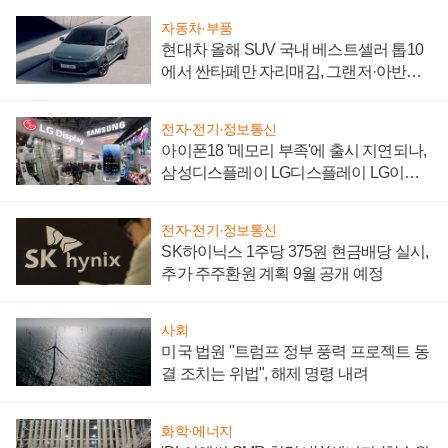
자동차·부품
현대차 올해 SUV 국내 베스트셀러 톱10
에서 싼타페만 자리매김, 그랜저·아반떼
'세단 쌍끌이'로 내수 방어
전자·전기·정보통신
아이폰18 '메모리 부족'에 출시 지연되나,
삼성디스플레이 LG디스플레이 LG이노
텍 '탈애플' 수익 다각화 속도
전자·전기·정보통신
SK하이닉스 1주당 375원 현금배당 실시,
추가 주주환원 계획 9월 공개 예정
사회
미국 법원 "트럼프 정부 풍력 프로젝트 동
결 조치는 위법", 해제 명령 내려
화학·에너지