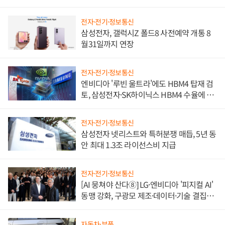
전자·전기·정보통신
삼성전자, 갤럭시Z 폴드8 사전예약 개통 8
월31일까지 연장
전자·전기·정보통신
엔비디아 '루빈 울트라'에도 HBM4 탑재 검
토, 삼성전자·SK하이닉스 HBM4 수율에 주
도권 갈린다
전자·전기·정보통신
삼성전자 넷리스트와 특허분쟁 매듭, 5년 동
안 최대 1.3조 라이선스비 지급
전자·전기·정보통신
[AI 뭉쳐야 산다⑧] LG·엔비디아 '피지컬 AI'
동맹 강화, 구광모 제조·데이터·기술 결집
해 종합 로보틱스 기업으로
자동차·부품