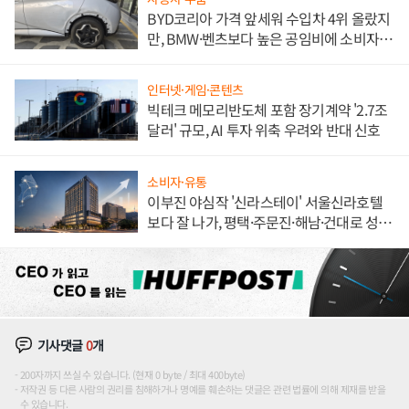
BYD코리아 가격 앞세워 수입차 4위 올랐지
만, BMW·벤츠보다 높은 공임비에 소비자
불만 폭발
인터넷·게임·콘텐츠
빅테크 메모리반도체 포함 장기계약 '2.7조
달러' 규모, AI 투자 위축 우려와 반대 신호
소비자·유통
이부진 야심작 '신라스테이' 서울신라호텔
보다 잘 나가, 평택·주문진·해남·건대로 성
장판 더 넓힌다
기사댓글
0
개
200자까지 쓰실 수 있습니다. (현재 0 byte / 최대 400byte)
저작권 등 다른 사람의 권리를 침해하거나 명예를 훼손하는 댓글은 관련 법률에 의해 제재를 받을
수 있습니다.