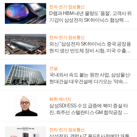
전자·전기·정보통신
D램과 HBM 내년 물량도 '품절', 고객사 위
기감이 삼성전자 SK하이닉스 협상력 더
키워
전자·전기·정보통신
외신 "삼성전자 SK하이닉스 중국 공장용
현지 생산 반도체 장비 시험, 미국 수출통
제 대비"
건설
국내외서 속도 붙는 원전 사업, 삼성물산·
현대건설·대우건설에 다가오는 '약속의
시간'
화학·에너지
삼성SDI ESS 수요 급증에 북미 증설 타
진, 최주선 스텔란티스·GM 합작공장 건
설 재추진하나
전자·전기·정보통신
삼성전자, 갤럭시Z 폴드8 사전예약 개통