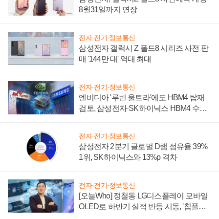
8월31일까지 연장
전자·전기·정보통신
삼성전자 갤럭시 Z 폴드8 시리즈 사전 판
매 '144만 대' 역대 최대
전자·전기·정보통신
엔비디아 '루빈 울트라'에도 HBM4 탑재
검토, 삼성전자·SK하이닉스 HBM4 수율
에 주도권 갈린다
전자·전기·정보통신
삼성전자 2분기 글로벌 D램 점유율 39%
1위, SK하이닉스와 13%p 격차
전자·전기·정보통신
[오늘Who] 정철동 LG디스플레이 모바일
OLED로 하반기 실적 반등 시동, '칩플레
이션'에 가격 인하 압박은 부담