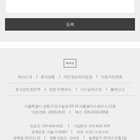
PC버전
회사소개
윤리강령
개인정보처리방침
이용자위원회
청소년보호정책
정정·반론보도
기사심의규정
불편신고
서울특별시 성동구 성수일로 39-34 서울숲더스페이스 12층
대표전화 : 1800-6522
팩스 : 070-4015-8658
편집국 : 070-4010-8512
사업본부 : 070-4010-7078
등록번호 : 서울 아 02897
제호 : 비즈니스포스트
등록일: 2013.11.13
발행·편집인 : 강석운
발행일자: 2013년 12월 2일