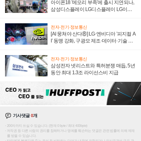
아이폰18 '메모리 부족'에 출시 지연되나,
삼성디스플레이 LG디스플레이 LG이노
텍 '탈애플' 수익 다각화 속도
전자·전기·정보통신
[AI 뭉쳐야 산다⑧] LG·엔비디아 '피지컬 A
I' 동맹 강화, 구광모 제조·데이터·기술 결
집해 종합 로보틱스 기업으로
전자·전기·정보통신
삼성전자 넷리스트와 특허분쟁 매듭, 5년
동안 최대 1.3조 라이선스비 지급
기사댓글
0
개
200자까지 쓰실 수 있습니다. (현재 0 byte / 최대 400byte)
저작권 등 다른 사람의 권리를 침해하거나 명예를 훼손하는 댓글은 관련 법률에 의해 제재
를 받을 수 있습니다.
타인에게 불쾌감을 주는 욕설 등 비하하는 단어가 내용에 포함되거나 인신공격성 글은 관