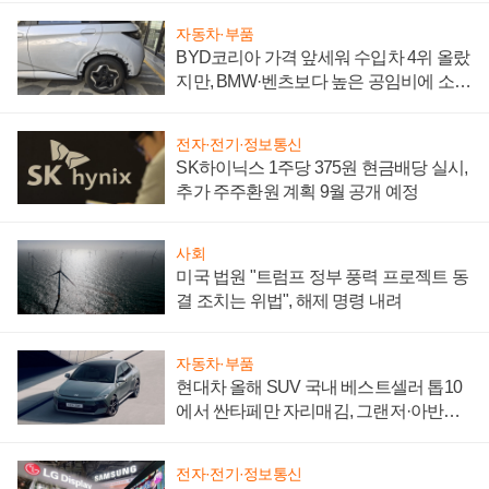
자동차·부품
BYD코리아 가격 앞세워 수입차 4위 올랐
지만, BMW·벤츠보다 높은 공임비에 소비
자 불만 폭발
전자·전기·정보통신
SK하이닉스 1주당 375원 현금배당 실시,
추가 주주환원 계획 9월 공개 예정
사회
미국 법원 "트럼프 정부 풍력 프로젝트 동
결 조치는 위법", 해제 명령 내려
자동차·부품
현대차 올해 SUV 국내 베스트셀러 톱10
에서 싼타페만 자리매김, 그랜저·아반떼
'세단 쌍끌이'로 내수 방어
전자·전기·정보통신