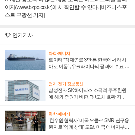
이지(www.bzpp.co.kr)에서 확인할 수 있다. [비즈니스포
스트 구광선 기자]
인기기사
화학·에너지
로이터 "정제연료 3만 톤 한국에서 러시
아로 이동", 우크라이나의 공격에 수요 늘
어
전자·전기·정보통신
삼성전자 SK하이닉스 소극적 주주환원
에 해외 증권가 비판, "반도체 호황 지속
성 의문"
화학·에너지
'한수원 협력사' 미국 오클로 SMR 연구용
원자로 '임계 상태' 도달, 미국 에너지부
"중요한 이정표"