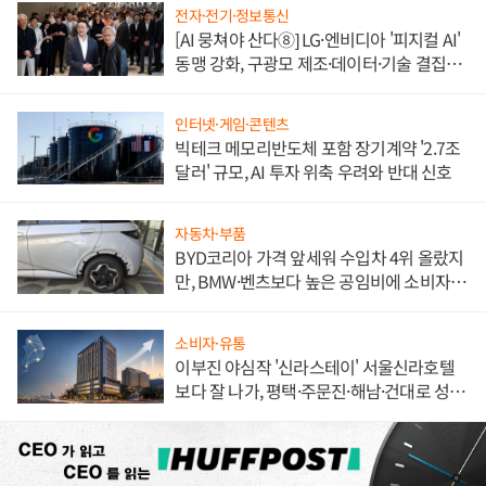
전자·전기·정보통신
[AI 뭉쳐야 산다⑧] LG·엔비디아 '피지컬 AI'
동맹 강화, 구광모 제조·데이터·기술 결집
해 종합 로보틱스 기업으로
인터넷·게임·콘텐츠
빅테크 메모리반도체 포함 장기계약 '2.7조
달러' 규모, AI 투자 위축 우려와 반대 신호
자동차·부품
BYD코리아 가격 앞세워 수입차 4위 올랐지
만, BMW·벤츠보다 높은 공임비에 소비자
불만 폭발
소비자·유통
이부진 야심작 '신라스테이' 서울신라호텔
보다 잘 나가, 평택·주문진·해남·건대로 성
장판 더 넓힌다