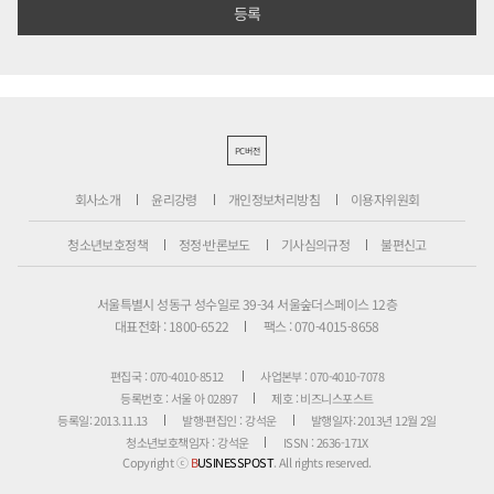
PC버전
회사소개
윤리강령
개인정보처리방침
이용자위원회
청소년보호정책
정정·반론보도
기사심의규정
불편신고
서울특별시 성동구 성수일로 39-34 서울숲더스페이스 12층
대표전화 : 1800-6522
팩스 : 070-4015-8658
편집국 : 070-4010-8512
사업본부 : 070-4010-7078
등록번호 : 서울 아 02897
제호 : 비즈니스포스트
등록일: 2013.11.13
발행·편집인 : 강석운
발행일자: 2013년 12월 2일
청소년보호책임자 : 강석운
ISSN : 2636-171X
Copyright ⓒ
B
USINESSPOST
. All rights reserved.