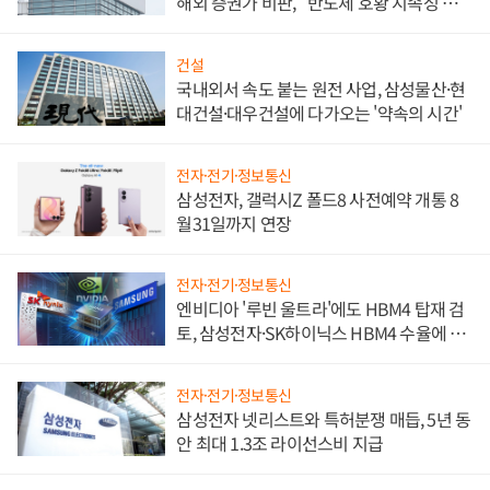
해외 증권가 비판, "반도체 호황 지속성 의
문"
건설
국내외서 속도 붙는 원전 사업, 삼성물산·현
대건설·대우건설에 다가오는 '약속의 시간'
전자·전기·정보통신
삼성전자, 갤럭시Z 폴드8 사전예약 개통 8
월31일까지 연장
전자·전기·정보통신
엔비디아 '루빈 울트라'에도 HBM4 탑재 검
토, 삼성전자·SK하이닉스 HBM4 수율에 주
도권 갈린다
전자·전기·정보통신
삼성전자 넷리스트와 특허분쟁 매듭, 5년 동
안 최대 1.3조 라이선스비 지급