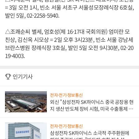
= 3일 오전 1시, 빈소 서울 서초구 서울성모장례식장 6호실,
발인 5일, 02-2258-5940.
△조쾌순씨 별세, 엄호성(제 16·17대 국회의원) 엄미란 모
친상, 김신옥 시모상 = 2일 오후 3시23분, 빈소 서울 강남세
브란스병원 장례식장 3호실, 발인 5일 오전 9시30분, 02-20
19-4003.
인기기사
전자·전기·정보통신
외신 "삼성전자 SK하이닉스 중국 공장용 현
지 생산 반도체 장비 시험, 미국 수출통제 대
비"
전자·전기·정보통신
삼성전자 SK하이닉스 소극적 주주환원에