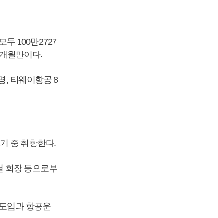
모두 100만2727
4개월만이다.
명, 티웨이항공 8
기 중 취항한다.
철 회장 등으로부
 도입과 항공운