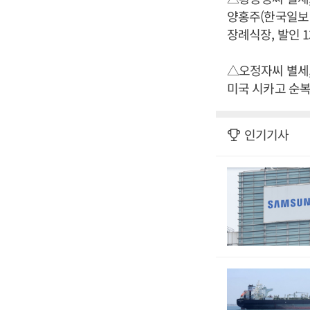
양홍주(한국일보 
장례식장, 발인 13일
△오정자씨 별세,
미국 시카고 순복음
인기기사