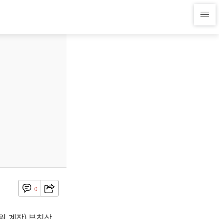
0
 계장) 부친상,