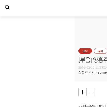
알림
부음
[부음] 양홍
2021-03-12 11:37:3
진선희 기자 - sunnyd
△황동명씨 별세,