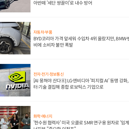
아반떼 '세단 쌍끌이'로 내수 방어
자동차·부품
BYD코리아 가격 앞세워 수입차 4위 올랐지만, BMW
비에 소비자 불만 폭발
전자·전기·정보통신
[AI 뭉쳐야 산다⑧] LG·엔비디아 '피지컬 AI' 동맹 강
터·기술 결집해 종합 로보틱스 기업으로
화학·에너지
'한수원 협력사' 미국 오클로 SMR 연구용 원자로 '임계 
너지부 "중요한 이정표"