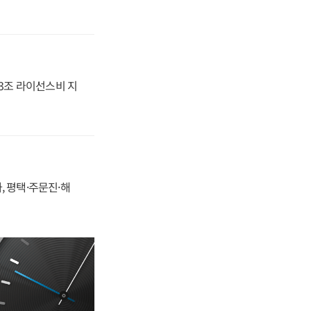
.3조 라이선스비 지
, 평택·주문진·해