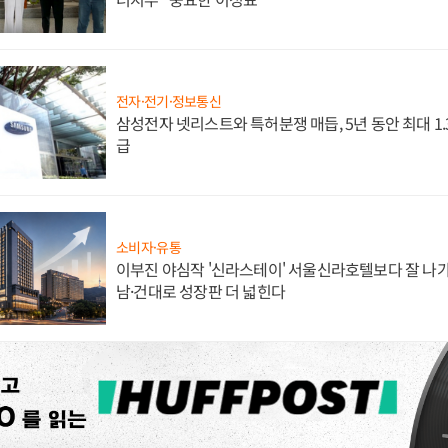
전자·전기·정보통신
삼성전자 넷리스트와 특허분쟁 매듭, 5년 동안 최대 1
급
소비자·유통
이부진 야심작 '신라스테이' 서울신라호텔보다 잘 나가
남·건대로 성장판 더 넓힌다