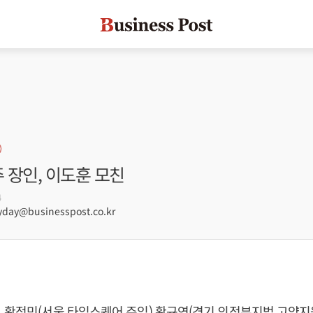
주 장인, 이도훈 모친
4
ay@businesspost.co.kr
 황정민(서울 타임스퀘어 주임) 황규연(경기 의정부지법 고양지원