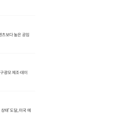
·벤츠보다 높은 공임
화, 구광모 제조·데이
상태' 도달, 미국 에