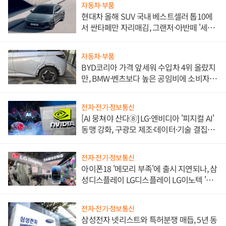
자동차·부품
현대차 올해 SUV 국내 베스트셀러 톱10에
서 싼타페만 자리매김, 그랜저·아반떼 '세단
쌍끌이'로 내수 방어
자동차·부품
BYD코리아 가격 앞세워 수입차 4위 올랐지
만, BMW·벤츠보다 높은 공임비에 소비자
불만 폭발
전자·전기·정보통신
[AI 뭉쳐야 산다⑧] LG·엔비디아 '피지컬 AI'
동맹 강화, 구광모 제조·데이터·기술 결집
해 종합 로보틱스 기업으로
전자·전기·정보통신
아이폰18 '메모리 부족'에 출시 지연되나, 삼
성디스플레이 LG디스플레이 LG이노텍 '탈
애플' 수익 다각화 속도
전자·전기·정보통신
삼성전자 넷리스트와 특허분쟁 매듭, 5년 동