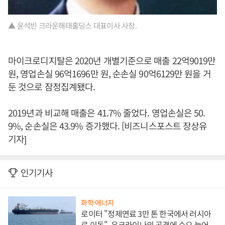
▲ 윤석빈 크라운해태홀딩스 대표이사 사장.
마이크로디지탈은 2020년 개별기준으로 매출 22억9019만
원, 영업손실 96억1696만 원, 순손실 90억6129만 원을 거
둔 것으로 잠정집계됐다.
2019년과 비교해 매출은 41.7% 줄었다. 영업손실은 50.
9%, 순손실은 43.9% 증가했다. [비즈니스포스트 장상유
기자]
인기기사
화학·에너지
로이터 "정제연료 3만 톤 한국에서 러시아
로 이동", 우크라이나의 공격에 수요 늘어