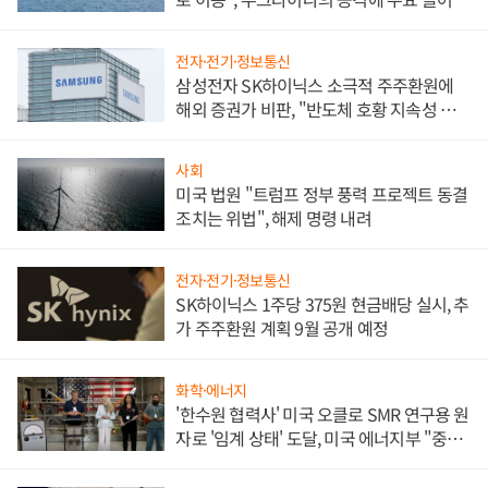
전자·전기·정보통신
삼성전자 SK하이닉스 소극적 주주환원에
해외 증권가 비판, "반도체 호황 지속성 의
문"
사회
미국 법원 "트럼프 정부 풍력 프로젝트 동결
조치는 위법", 해제 명령 내려
전자·전기·정보통신
SK하이닉스 1주당 375원 현금배당 실시, 추
가 주주환원 계획 9월 공개 예정
화학·에너지
'한수원 협력사' 미국 오클로 SMR 연구용 원
자로 '임계 상태' 도달, 미국 에너지부 "중요
한 이정표"