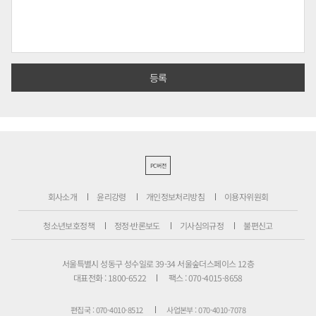
PC버전
회사소개
윤리강령
개인정보처리방침
이용자위원회
청소년보호정책
정정·반론보도
기사심의규정
불편신고
서울특별시 성동구 성수일로 39-34 서울숲더스페이스 12층
대표전화 : 1800-6522
팩스 : 070-4015-8658
편집국 : 070-4010-8512
사업본부 : 070-4010-7078