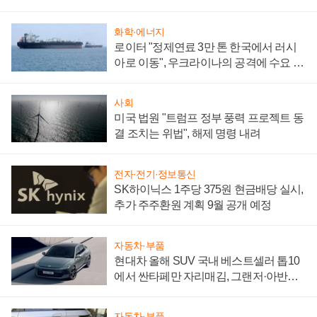
성 의문"
화학·에너지
로이터 "정제연료 3만 톤 한국에서 러시
아로 이동", 우크라이나의 공격에 수요 늘
어
사회
미국 법원 "트럼프 정부 풍력 프로젝트 동
결 조치는 위법", 해제 명령 내려
전자·전기·정보통신
SK하이닉스 1주당 375원 현금배당 실시,
추가 주주환원 계획 9월 공개 예정
자동차·부품
현대차 올해 SUV 국내 베스트셀러 톱10
에서 싼타페만 자리매김, 그랜저·아반떼
'세단 쌍끌이'로 내수 방어
자동차·부품