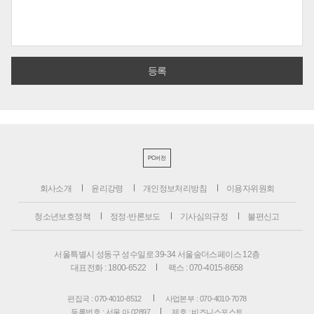
PC버전
회사소개
윤리강령
개인정보처리방침
이용자위원회
청소년보호정책
정정·반론보도
기사심의규정
불편신고
서울특별시 성동구 성수일로 39-34 서울숲더스페이스 12층
대표전화 : 1800-6522
팩스 : 070-4015-8658
편집국 : 070-4010-8512
사업본부 : 070-4010-7078
등록번호 : 서울 아 02897
제호 : 비즈니스포스트