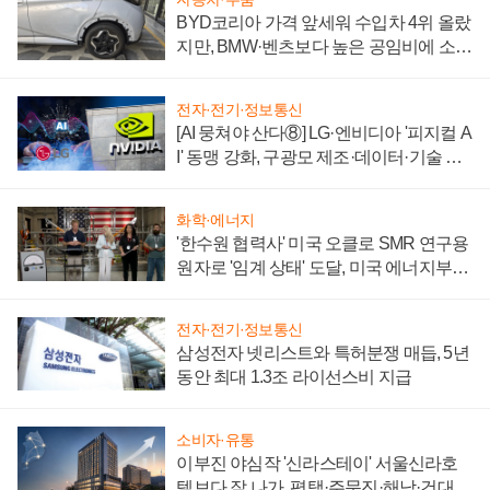
BYD코리아 가격 앞세워 수입차 4위 올랐
지만, BMW·벤츠보다 높은 공임비에 소비
자 불만 폭발
전자·전기·정보통신
[AI 뭉쳐야 산다⑧] LG·엔비디아 '피지컬 A
I' 동맹 강화, 구광모 제조·데이터·기술 결
집해 종합 로보틱스 기업으로
화학·에너지
'한수원 협력사' 미국 오클로 SMR 연구용
원자로 '임계 상태' 도달, 미국 에너지부
"중요한 이정표"
전자·전기·정보통신
삼성전자 넷리스트와 특허분쟁 매듭, 5년
동안 최대 1.3조 라이선스비 지급
소비자·유통
이부진 야심작 '신라스테이' 서울신라호
텔보다 잘 나가, 평택·주문진·해남·건대로