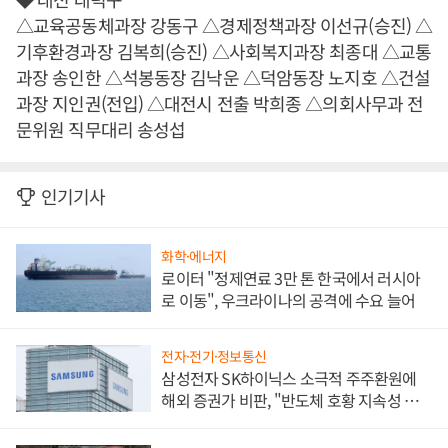
△교육공동체과장 강동구 △경제정책과장 이선규(승진) △
기후환경과장 김복희(승진) △사회복지과장 최종대 △교통
과장 송인한 △석봉동장 김낙운 △덕암동장 노지호 △건설
과장 지인권(전입) △대전시 전출 박희종 △의회사무과 전
문위원 직무대리 송성섭
인기기사
화학·에너지
로이터 "정제연료 3만 톤 한국에서 러시아
로 이동", 우크라이나의 공격에 수요 늘어
전자·전기·정보통신
삼성전자 SK하이닉스 소극적 주주환원에
해외 증권가 비판, "반도체 호황 지속성 의
문"