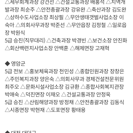
△세무회계과장 강건선 △건설교통과장 배홍석 △지역개
발과장 최순주 △안전총괄과장 강유완 △축산과장 김도완
△상하수도사업소장 최상필 △무안생태갯벌사업소장 이
숙아 △의회사무과장 박준선 △무안읍장 김정철 △일로읍
장 박원식
5급 승진(직무대리) △건축과장 박경빈 △보건소장 안진화
△회산백련지사업소장 안백훈 △해제면장 고재혁
◆ 영암군
5급 전보 △홍보체육과장 천민성 △종합민원과장 장창은
△주민복지과장 양은숙 △의회사무과 경제건설전문위원
최주오 △문화시설사업소장 김규환 △종합사회복지관장
박애숙 △덕진면장 이재오 △건설교통과장 안정욱
5급 승진 △산림해양과장 방정채 △안전총괄과장 김동식
△시종면장 박현재 △도포면장 황태용
◆ 대전 대덕구