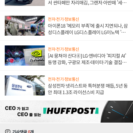
서 싼타페만 자리매김, 그랜저·아반떼 '세단
쌍끌이'로 내수 방어
전자·전기·정보통신
아이폰18 '메모리 부족'에 출시 지연되나, 삼
성디스플레이 LG디스플레이 LG이노텍 '탈
애플' 수익 다각화 속도
전자·전기·정보통신
[AI 뭉쳐야 산다⑧] LG·엔비디아 '피지컬 AI'
동맹 강화, 구광모 제조·데이터·기술 결집
해 종합 로보틱스 기업으로
전자·전기·정보통신
삼성전자 넷리스트와 특허분쟁 매듭, 5년 동
안 최대 1.3조 라이선스비 지급
기사댓글
0
개