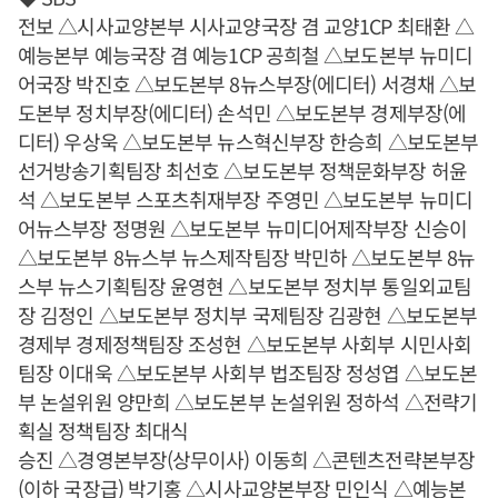
전보 △시사교양본부 시사교양국장 겸 교양1CP 최태환 △
예능본부 예능국장 겸 예능1CP 공희철 △보도본부 뉴미디
어국장 박진호 △보도본부 8뉴스부장(에디터) 서경채 △보
도본부 정치부장(에디터) 손석민 △보도본부 경제부장(에
디터) 우상욱 △보도본부 뉴스혁신부장 한승희 △보도본부
선거방송기획팀장 최선호 △보도본부 정책문화부장 허윤
석 △보도본부 스포츠취재부장 주영민 △보도본부 뉴미디
어뉴스부장 정명원 △보도본부 뉴미디어제작부장 신승이
△보도본부 8뉴스부 뉴스제작팀장 박민하 △보도본부 8뉴
스부 뉴스기획팀장 윤영현 △보도본부 정치부 통일외교팀
장 김정인 △보도본부 정치부 국제팀장 김광현 △보도본부
경제부 경제정책팀장 조성현 △보도본부 사회부 시민사회
팀장 이대욱 △보도본부 사회부 법조팀장 정성엽 △보도본
부 논설위원 양만희 △보도본부 논설위원 정하석 △전략기
획실 정책팀장 최대식
승진 △경영본부장(상무이사) 이동희 △콘텐츠전략본부장
(이하 국장급) 박기홍 △시사교양본부장 민인식 △예능본