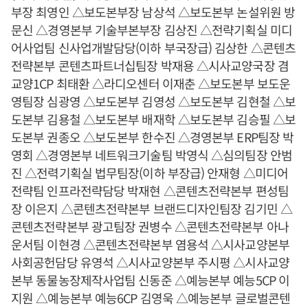
부장 최영인 △보도본부장 남상석 △보도본부 논설위원 방
문신 △경영본부 기술부본부장 김상진 △전략기획실 미디
어사업팀 신사업개발담당(이하 부국장급) 김상한 △콘텐츠
전략본부 콘텐츠파트너십팀장 박재용 △시사교양국장 겸
교양1CP 최태환 △라디오센터 이재춘 △보도본부 보도운
영팀장 심광영 △보도본부 김영성 △보도본부 김현철 △보
도본부 김용철 △보도본부 배재학 △보도본부 김승필 △보
도본부 권종오 △보도본부 한수진 △경영본부 ERP팀장 박
영회 △경영본부 네트워크기술팀 박영식 △심의팀장 안범
진 △전력기획실 법무팀장(이하 부장급) 안재형 △미디어
전략팀 인프라전략담당 박재현 △콘텐츠전략본부 편성팀
장 이은지 △콘텐츠전략본부 브랜드디자인팀장 김기민 △
콘텐츠전략본부 광고팀장 권병수 △콘텐츠전략본부 아나
운서팀 이현경 △콘텐츠전략본부 염용석 △시사교양본부
사회공헌담당 유영석 △시사교양본부 주시평 △시사교양
본부 동물농장제작사업팀 신동준 △예능본부 예능5CP 이
지원 △예능본부 예능6CP 김영욱 △예능본부 글로벌콘텐