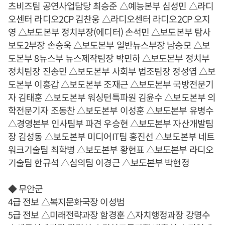
츠비즈팀 공연사업담당 최승준 △예능본부 심성민 △라디
오센터 라디오2CP 김찬웅 △라디오센터 라디오2CP 오지
영 △보도본부 정치부장(에디터) 손석민 △보도본부 탐사
보도2부장 손승욱 △보도본부 일반뉴스부장 남승모 △보
도본부 8뉴스부 뉴스제작팀장 박민하 △보도본부 정치부
정치팀장 진송민 △보도본부 사회부 법조팀장 정성엽 △보
도본부 이홍갑 △보도본부 조재근 △보도본부 국방전문기
자 김태훈 △보도본부 워싱턴특파원 김윤수 △보도본부 의
학전문기자 조동찬 △보도본부 이성훈 △보도본부 유병수
△경영본부 인사팀부 파견 우승현 △보도본부 자산개발팀
장 김성동 △보도본부 미디어IT팀 홍진선 △보도본부 네트
워크기술팀 최학병 △보도본부 황현표 △보도본부 라디오
기술팀 한규석 △심의팀 이경근 △보도본부 박현정
◆ 무안군
4급 전보 △복지문화국장 이성범
5급 전보 △미래전략과장 함경훈 △자치행정과장 강명수