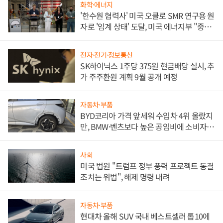
화학·에너지
'한수원 협력사' 미국 오클로 SMR 연구용 원
자로 '임계 상태' 도달, 미국 에너지부 "중요
한 이정표"
전자·전기·정보통신
SK하이닉스 1주당 375원 현금배당 실시, 추
가 주주환원 계획 9월 공개 예정
자동차·부품
BYD코리아 가격 앞세워 수입차 4위 올랐지
만, BMW·벤츠보다 높은 공임비에 소비자
불만 폭발
사회
미국 법원 "트럼프 정부 풍력 프로젝트 동결
조치는 위법", 해제 명령 내려
자동차·부품
현대차 올해 SUV 국내 베스트셀러 톱10에