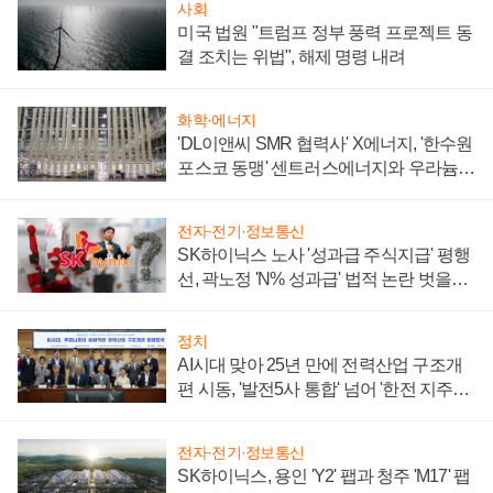
사회
미국 법원 "트럼프 정부 풍력 프로젝트 동
결 조치는 위법", 해제 명령 내려
화학·에너지
'DL이앤씨 SMR 협력사' X에너지, '한수원
포스코 동맹' 센트러스에너지와 우라늄
계약 체결
전자·전기·정보통신
SK하이닉스 노사 '성과급 주식지급' 평행
선, 곽노정 'N% 성과급' 법적 논란 벗을지
주목
정치
AI시대 맞아 25년 만에 전력산업 구조개
편 시동, '발전5사 통합' 넘어 '한전 지주사'
재편론도
전자·전기·정보통신
SK하이닉스, 용인 'Y2' 팹과 청주 'M17' 팹