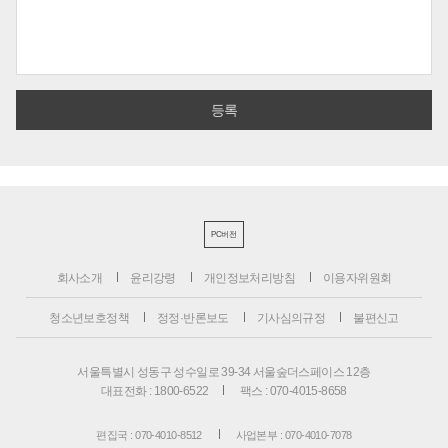
PC버전
회사소개
윤리강령
개인정보처리방침
이용자위원회
청소년보호정책
정정·반론보도
기사심의규정
불편신고
서울특별시 성동구 성수일로 39-34 서울숲더스페이스 12층
대표전화 : 1800-6522
팩스 : 070-4015-8658
편집국 : 070-4010-8512
사업본부 : 070-4010-7078