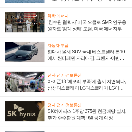
어
화학·에너지
'한수원 협력사' 미국 오클로 SMR 연구용
원자로 '임계 상태' 도달, 미국 에너지부
"중요한 이정표"
자동차·부품
현대차 올해 SUV 국내 베스트셀러 톱10
에서 싼타페만 자리매김, 그랜저·아반떼
'세단 쌍끌이'로 내수 방어
전자·전기·정보통신
아이폰18 '메모리 부족'에 출시 지연되나,
삼성디스플레이 LG디스플레이 LG이노
텍 '탈애플' 수익 다각화 속도
전자·전기·정보통신
SK하이닉스 1주당 375원 현금배당 실시,
추가 주주환원 계획 9월 공개 예정