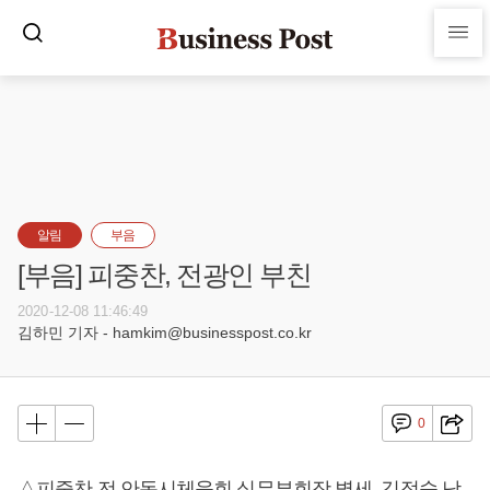
알림
부음
[부음] 피중찬, 전광인 부친
2020-12-08 11:46:49
김하민 기자 - hamkim@businesspost.co.kr
0
△피중찬 전 안동시체육회 실무부회장 별세, 김정숙 남