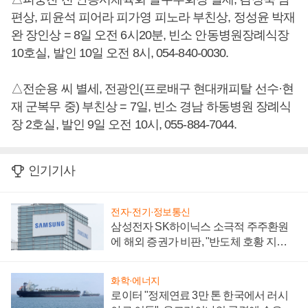
편상, 피윤석 피어라 피가영 피노라 부친상, 정성윤 박재
완 장인상 = 8일 오전 6시20분, 빈소 안동병원장례식장
10호실, 발인 10일 오전 8시, 054-840-0030.
△전순용 씨 별세, 전광인(프로배구 현대캐피탈 선수·현
재 군복무 중) 부친상 = 7일, 빈소 경남 하동병원 장례식
장 2호실, 발인 9일 오전 10시, 055-884-7044.
인기기사
전자·전기·정보통신
삼성전자 SK하이닉스 소극적 주주환원
에 해외 증권가 비판, "반도체 호황 지속
성 의문"
화학·에너지
로이터 "정제연료 3만 톤 한국에서 러시