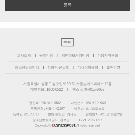
PC버전
회사소개
윤리강령
개인정보처리방침
이용자위원회
청소년보호정책
정정·반론보도
기사심의규정
불편신고
서울특별시 성동구 성수일로 39-34 서울숲더스페이스 12층
대표전화 : 1800-6522
팩스 : 070-4015-8658
편집국 : 070-4010-8512
사업본부 : 070-4010-7078
등록번호 : 서울 아 02897
제호 : 비즈니스포스트
등록일: 2013.11.13
발행·편집인 : 강석운
발행일자: 2013년 12월 2일
청소년보호책임자 : 강석운
ISSN : 2636-171X
Copyright ⓒ
B
USINESSPOST
. All rights reserved.