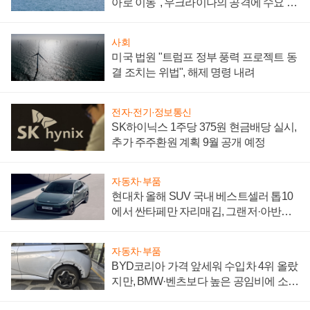
아로 이동", 우크라이나의 공격에 수요 늘
어
사회
미국 법원 "트럼프 정부 풍력 프로젝트 동
결 조치는 위법", 해제 명령 내려
전자·전기·정보통신
SK하이닉스 1주당 375원 현금배당 실시,
추가 주주환원 계획 9월 공개 예정
자동차·부품
현대차 올해 SUV 국내 베스트셀러 톱10
에서 싼타페만 자리매김, 그랜저·아반떼
'세단 쌍끌이'로 내수 방어
자동차·부품
BYD코리아 가격 앞세워 수입차 4위 올랐
지만, BMW·벤츠보다 높은 공임비에 소비
자 불만 폭발