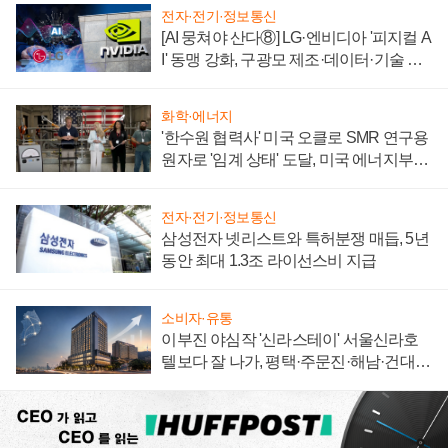
전자·전기·정보통신
[AI 뭉쳐야 산다⑧] LG·엔비디아 '피지컬 A
I' 동맹 강화, 구광모 제조·데이터·기술 결
집해 종합 로보틱스 기업으로
화학·에너지
'한수원 협력사' 미국 오클로 SMR 연구용
원자로 '임계 상태' 도달, 미국 에너지부
"중요한 이정표"
전자·전기·정보통신
삼성전자 넷리스트와 특허분쟁 매듭, 5년
동안 최대 1.3조 라이선스비 지급
소비자·유통
이부진 야심작 '신라스테이' 서울신라호
텔보다 잘 나가, 평택·주문진·해남·건대로
성장판 더 넓힌다