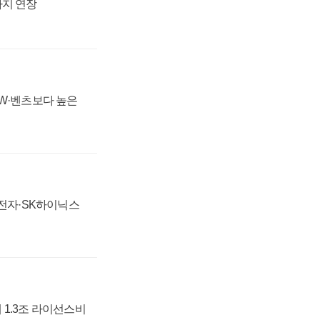
까지 연장
MW·벤츠보다 높은
성전자·SK하이닉스
 1.3조 라이선스비