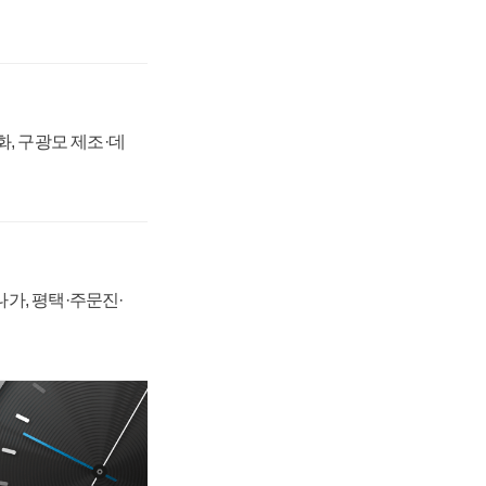
강화, 구광모 제조·데
가, 평택·주문진·