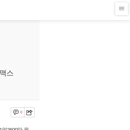
스맥스
0
억2600만 원,