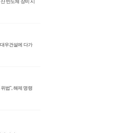
산 반도체 장비 시
·대우건설에 다가
위법", 해제 명령