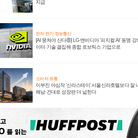
지급
전자·전기·정보통신
[AI 뭉쳐야 산다⑧] LG·엔비디아 '피지컬 AI' 동맹 
이터·기술 결집해 종합 로보틱스 기업으로
소비자·유통
이부진 야심작 '신라스테이' 서울신라호텔보다 잘 나
해남·건대로 성장판 더 넓힌다