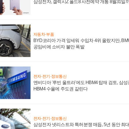
삼성전자, 갤럭시Z 폴드8 사전예약 개통 8월31일
자동차·부품
BYD코리아 가격 앞세워 수입차 4위 올랐지만, B
공임비에 소비자 불만 폭발
전자·전기·정보통신
엔비디아 '루빈 울트라'에도 HBM4 탑재 검토, 삼
HBM4 수율에 주도권 갈린다
전자·전기·정보통신
삼성전자 넷리스트와 특허분쟁 매듭, 5년 동안 최대