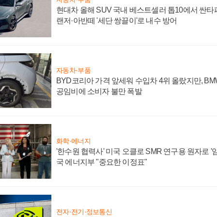
현대차 올해 SUV 국내 베스트셀러 톱10에서 싼타
랜저·아반떼 '세단 쌍끌이'로 내수 방어
자동차·부품
BYD코리아 가격 앞세워 수입차 4위 올랐지만, B
공임비에 소비자 불만 폭발
화학·에너지
'한수원 협력사' 미국 오클로 SMR 연구용 원자로 '임
국 에너지부 "중요한 이정표"
전자·전기·정보통신