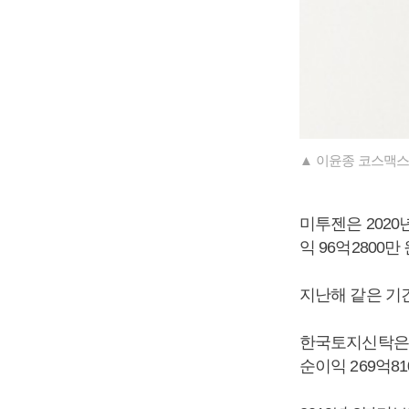
▲ 이윤종 코스맥스
미투젠은 2020년
익 96억2800
지난해 같은 기간
한국토지신탁은 2
순이익 269억8