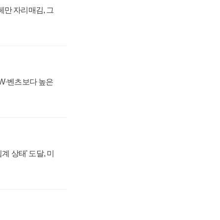
페만 자리매김, 그
MW·벤츠보다 높은
계 상태' 도달, 미