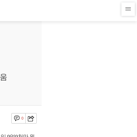
티움
0
익 9억9천만 원,