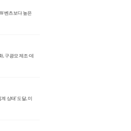
MW·벤츠보다 높은
강화, 구광모 제조·데
계 상태' 도달, 미