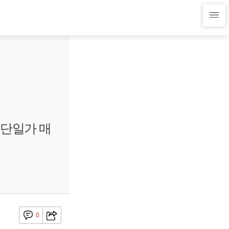
 단일가 매
0