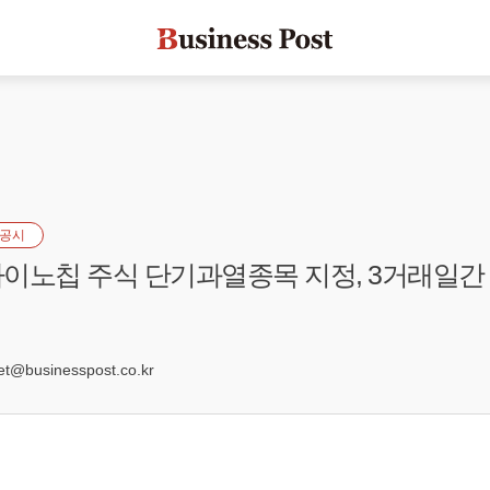
공시
이노칩 주식 단기과열종목 지정, 3거래일간
3
@businesspost.co.kr