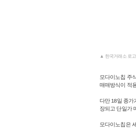
▲ 한국거래소 로고
모다이노칩 주식
매매방식이 적용
다만 18일 종가
장되고 단일가 
모다이노칩은 세