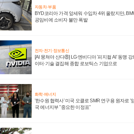
자동차·부품
BYD코리아 가격 앞세워 수입차 4위 올랐지만, B
공임비에 소비자 불만 폭발
전자·전기·정보통신
[AI 뭉쳐야 산다⑧] LG·엔비디아 '피지컬 AI' 동맹 
이터·기술 결집해 종합 로보틱스 기업으로
화학·에너지
'한수원 협력사' 미국 오클로 SMR 연구용 원자로 '임
국 에너지부 "중요한 이정표"