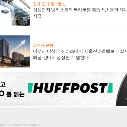
전자·전기·정보통신
삼성전자 넷리스트와 특허분쟁 매듭, 5년 동안 최대
지급
소비자·유통
이부진 야심작 '신라스테이' 서울신라호텔보다 잘 나
해남·건대로 성장판 더 넓힌다
(현재 0 byte / 최대 400byte)