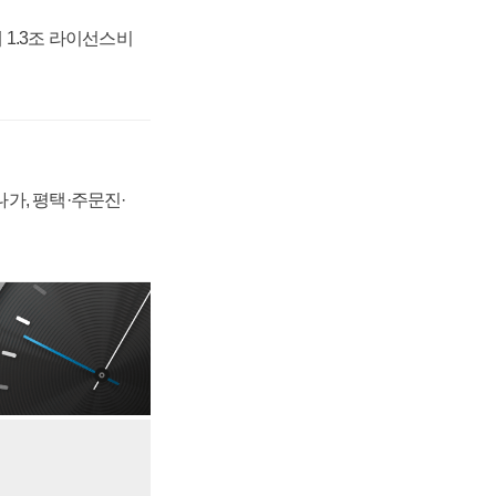
 1.3조 라이선스비
가, 평택·주문진·