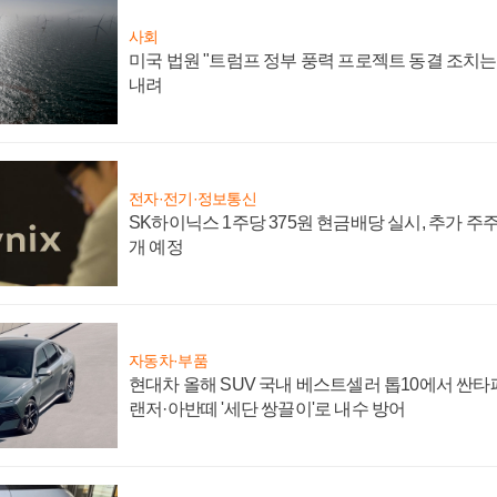
사회
미국 법원 "트럼프 정부 풍력 프로젝트 동결 조치는 
내려
전자·전기·정보통신
SK하이닉스 1주당 375원 현금배당 실시, 추가 주
개 예정
자동차·부품
현대차 올해 SUV 국내 베스트셀러 톱10에서 싼타
랜저·아반떼 '세단 쌍끌이'로 내수 방어