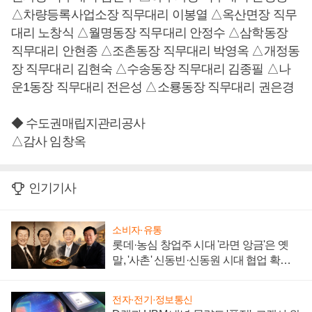
△차량등록사업소장 직무대리 이봉열 △옥산면장 직무
대리 노창식 △월명동장 직무대리 안정수 △삼학동장
직무대리 안현종 △조촌동장 직무대리 박영옥 △개정동
장 직무대리 김현숙 △수송동장 직무대리 김종필 △나
운1동장 직무대리 전은성 △소룡동장 직무대리 권은경
◆ 수도권매립지관리공사
△감사 임창옥
인기기사
소비자·유통
롯데·농심 창업주 시대 '라면 앙금'은 옛
말, '사촌' 신동빈·신동원 시대 협업 확대
일로
전자·전기·정보통신