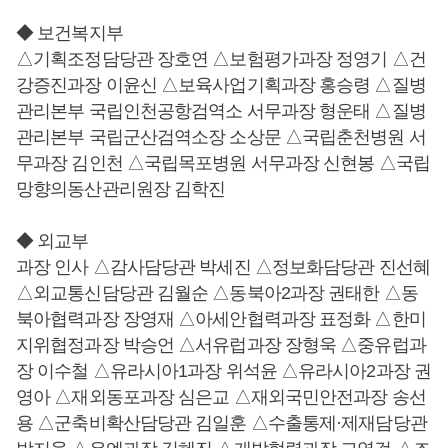
◆ 보건복지부
△기획조정담당관 장호연 △보험평가과장 정영기 △건
강증진과장 이윤신 △보육사업기획과장 홍승령 △질병
관리본부 국립인천공항검역소 서무과장 형운태 △질병
관리본부 국립군산검역소장 소상문 △국립춘천병원 서
무과장 김인천 △국립목포병원 서무과장 신현봉 △국립
망향의동산관리원장 김학진
◆ 외교부
과장 인사 △감사담당관 박세진 △정보화담당관 진선혜
△외교통신담당관 김월순 △동북아2과장 권태한 △동
북아협력과장 장영재 △아세안협력과장 표정화 △한미
지위협정과장 박승언 △서유럽과장 장형욱 △중유럽과
장 이수철 △유라시아1과장 위석윤 △유라시아2과장 권
영아 △재외동포과장 심은교 △재외국민안전과장 송선
용 △군축비확산담당관 김일훈 △수출통제·제재담당관