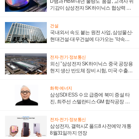
D램과 HBM 내년 물량도 '품절', 고객사 위
기감이 삼성전자 SK하이닉스 협상력 더
키워
건설
국내외서 속도 붙는 원전 사업, 삼성물산·
현대건설·대우건설에 다가오는 '약속의
시간'
전자·전기·정보통신
외신 "삼성전자 SK하이닉스 중국 공장용
현지 생산 반도체 장비 시험, 미국 수출통
제 대비"
화학·에너지
삼성SDI ESS 수요 급증에 북미 증설 타
진, 최주선 스텔란티스·GM 합작공장 건
설 재추진하나
전자·전기·정보통신
삼성전자, 갤럭시Z 폴드8 사전예약 개통
8월31일까지 연장