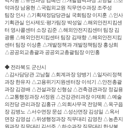
박지웅 △유엔과장 김혜진 △개발협력과장 고영걸 △조
약과장 남용현 △국립외교원 직무연수과장 조주성
팀장 인사 △기획재정담당관실 국회팀장 이지훈 △인사
기획관실 인사제도·평가팀장 박성일 △해외안전지킴센
터 영사콜센터 소장 김준 △해외안전지킴센터 팀장 김
광룡 △해외안전지킴센터 팀장 김재향 △해외안전지킴
센터 팀장 이상훈 △개발정책과 개발정책팀장 홍상희
△공공외교총괄과 공공외교총괄팀장 이민홍
◆ 전라북도 군산시
△감사담당관 고남철 △회계과장 양병기 △일자리정책
과장 한유자 △고용위기지원센터장 이석기 △안전총괄
과장 김경배 △건설과장 신형삼 △건축경관과장 정길용
△교통행정과장 서정원 △건강관리과장 이재희 △예술
의전당 관리과장 김홍규 △의회사무국 전양목 △옥구읍
장 김병노 △서수면장 문섭 △성산면장 김성일 △옥서
면장 김영섭 △위생행정과장 직무대리 김영찬 △농촌지
원과장 직무대리 김선주 △하수과장 직무대리 한상봉