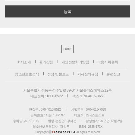
PC버전
회사소개
윤리강령
개인정보처리방침
이용자위원회
청소년보호정책
정정·반론보도
기사심의규정
불편신고
서울특별시 성동구 성수일로 39-34 서울숲더스페이스 12층
대표전화 : 1800-6522
팩스 : 070-4015-8658
편집국 : 070-4010-8512
사업본부 : 070-4010-7078
등록번호 : 서울 아 02897
제호 : 비즈니스포스트
등록일: 2013.11.13
발행·편집인 : 강석운
발행일자: 2013년 12월 2일
청소년보호책임자 : 강석운
ISSN : 2636-171X
Copyright ⓒ
B
USINESSPOST
. All rights reserved.