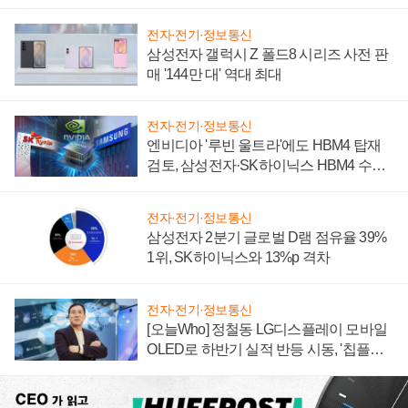
전자·전기·정보통신
삼성전자 갤럭시 Z 폴드8 시리즈 사전 판
매 '144만 대' 역대 최대
전자·전기·정보통신
엔비디아 '루빈 울트라'에도 HBM4 탑재
검토, 삼성전자·SK하이닉스 HBM4 수율
에 주도권 갈린다
전자·전기·정보통신
삼성전자 2분기 글로벌 D램 점유율 39%
1위, SK하이닉스와 13%p 격차
전자·전기·정보통신
[오늘Who] 정철동 LG디스플레이 모바일
OLED로 하반기 실적 반등 시동, '칩플레
이션'에 가격 인하 압박은 부담