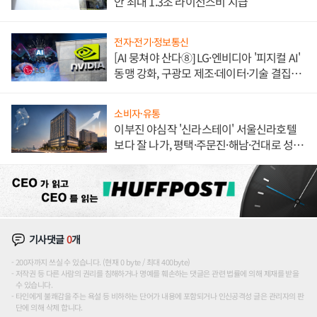
안 최대 1.3조 라이선스비 지급
전자·전기·정보통신
[AI 뭉쳐야 산다⑧] LG·엔비디아 '피지컬 AI'
동맹 강화, 구광모 제조·데이터·기술 결집
해 종합 로보틱스 기업으로
소비자·유통
이부진 야심작 '신라스테이' 서울신라호텔
보다 잘 나가, 평택·주문진·해남·건대로 성
장판 더 넓힌다
기사댓글
0
개
200자까지 쓰실 수 있습니다. (현재 0 byte / 최대 400byte)
저작권 등 다른 사람의 권리를 침해하거나 명예를 훼손하는 댓글은 관련 법률에 의해 제재를 받을
수 있습니다.
타인에게 불쾌감을 주는 욕설 등 비하하는 단어가 내용에 포함되거나 인신공격성 글은 관리자의 판
단에 의해 삭제 합니다.