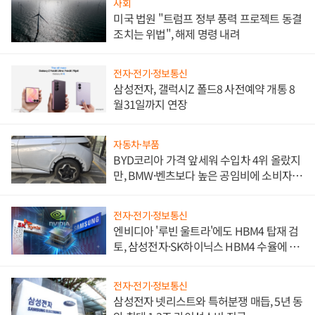
사회
미국 법원 "트럼프 정부 풍력 프로젝트 동결
조치는 위법", 해제 명령 내려
전자·전기·정보통신
삼성전자, 갤럭시Z 폴드8 사전예약 개통 8
월31일까지 연장
자동차·부품
BYD코리아 가격 앞세워 수입차 4위 올랐지
만, BMW·벤츠보다 높은 공임비에 소비자
불만 폭발
전자·전기·정보통신
엔비디아 '루빈 울트라'에도 HBM4 탑재 검
토, 삼성전자·SK하이닉스 HBM4 수율에 주
도권 갈린다
전자·전기·정보통신
삼성전자 넷리스트와 특허분쟁 매듭, 5년 동