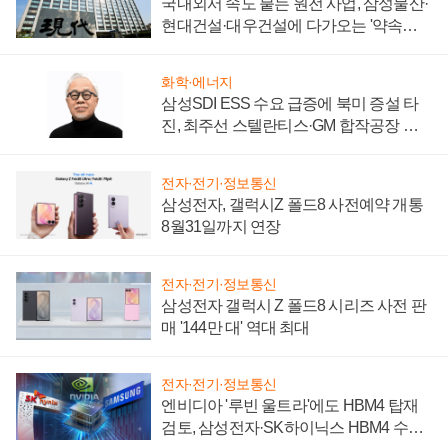
국내외서 속도 붙는 원전 사업, 삼성물산·
현대건설·대우건설에 다가오는 '약속의
시간'
화학·에너지
삼성SDI ESS 수요 급증에 북미 증설 타
진, 최주선 스텔란티스·GM 합작공장 건
설 재추진하나
전자·전기·정보통신
삼성전자, 갤럭시Z 폴드8 사전예약 개통
8월31일까지 연장
전자·전기·정보통신
삼성전자 갤럭시 Z 폴드8 시리즈 사전 판
매 '144만 대' 역대 최대
전자·전기·정보통신
엔비디아 '루빈 울트라'에도 HBM4 탑재
검토, 삼성전자·SK하이닉스 HBM4 수율