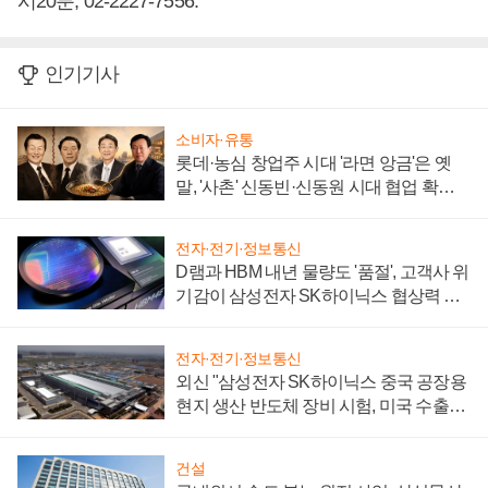
시20분, 02-2227-7556.
인기기사
소비자·유통
롯데·농심 창업주 시대 '라면 앙금'은 옛
말, '사촌' 신동빈·신동원 시대 협업 확대
일로
전자·전기·정보통신
D램과 HBM 내년 물량도 '품절', 고객사 위
기감이 삼성전자 SK하이닉스 협상력 더
키워
전자·전기·정보통신
외신 "삼성전자 SK하이닉스 중국 공장용
현지 생산 반도체 장비 시험, 미국 수출통
제 대비"
건설