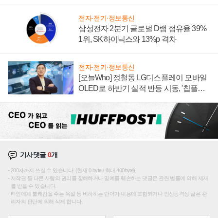
에 주도권 갈린다
전자·전기·정보통신
삼성전자 2분기 글로벌 D램 점유율 39%
1위, SK하이닉스와 13%p 격차
전자·전기·정보통신
[오늘Who] 정철동 LG디스플레이 모바일
OLED로 하반기 실적 반등 시동, '칩플레
이션'에 가격 인하 압박은 부담
기사댓글
0
개
200자까지 쓰실 수 있습니다. (현재 0 byte / 최대 400byte)
저작권 등 다른 사람의 권리를 침해하거나 명예를 훼손하는 댓글은 관련 법률에 의해 제재
를 받을 수 있습니다.
타인에게 불쾌감을 주는 욕설 등 비하하는 단어가 내용에 포함되거나 인신공격성 글은 관
리자의 판단에 의해 삭제 합니다.