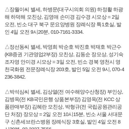
△장월이씨 별세, 하병문(대구시의회 의원) 하정활 하광
해 하덕해 모친상, 김영애 손미경 김수경 시모상 = 2일
오전, 빈소 대구 북구 문요양병원 장례식장 특1호실, 발
인 4일 오전 9시20분, 010-7161-3334.
△정선동씨 별세, 박영희 박순호 박진호 박재호 박근수
(KB증권 기관영업2부장) 모친상, 김동순 장모상, 성기숙
조자영 안미경 시모상 = 3일 오전, 빈소 경북 영천시 영
천국화원 전문장례식장 203호, 발인 5일 오전 9시, 070-4
236-3842.
△박석심씨 별세, 김상열(전 여수해양수산청장) 부인상,
김병옥(전 KB국민은행 상품본부장) 김영옥(전 KCC 상
품판매부장) 김혜란 모친상, 박형규(전 국립공원관리공
단 처장) 장모상 = 2일 오전 10시15분, 빈소 서울 서대문
구 신촌세브란스병원 장례식장 3호실, 발인 4일 오전 8