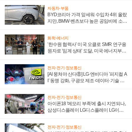
자동차·부품
BYD코리아 가격 앞세워 수입차 4위 올랐
지만, BMW·벤츠보다 높은 공임비에 소비
자 불만 폭발
화학·에너지
'한수원 협력사' 미국 오클로 SMR 연구용
원자로 '임계 상태' 도달, 미국 에너지부
"중요한 이정표"
전자·전기·정보통신
[AI 뭉쳐야 산다⑧] LG·엔비디아 '피지컬 A
I' 동맹 강화, 구광모 제조·데이터·기술 결
집해 종합 로보틱스 기업으로
전자·전기·정보통신
아이폰18 '메모리 부족'에 출시 지연되나,
삼성디스플레이 LG디스플레이 LG이노
텍 '탈애플' 수익 다각화 속도
전자·전기·정보통신