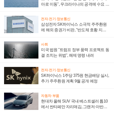
아로 이동", 우크라이나의 공격에 수요 늘
어
전자·전기·정보통신
삼성전자 SK하이닉스 소극적 주주환원
에 해외 증권가 비판, "반도체 호황 지속
성 의문"
사회
미국 법원 "트럼프 정부 풍력 프로젝트 동
결 조치는 위법", 해제 명령 내려
전자·전기·정보통신
SK하이닉스 1주당 375원 현금배당 실시,
추가 주주환원 계획 9월 공개 예정
자동차·부품
현대차 올해 SUV 국내 베스트셀러 톱10
에서 싼타페만 자리매김, 그랜저·아반떼
'세단 쌍끌이'로 내수 방어