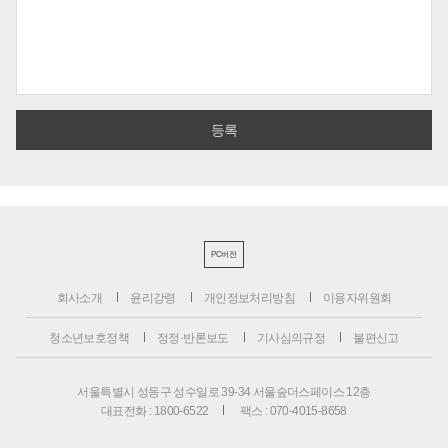
PC버전
회사소개
윤리강령
개인정보처리방침
이용자위원회
청소년보호정책
정정·반론보도
기사심의규정
불편신고
서울특별시 성동구 성수일로 39-34 서울숲더스페이스 12층
대표전화 : 1800-6522
팩스 : 070-4015-8658