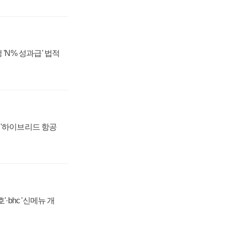
 'N% 성과급' 법적
 '하이브리드 항공
·bhc '신메뉴 개