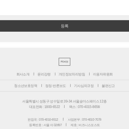
PC버전
회사소개
윤리강령
개인정보처리방침
이용자위원회
청소년보호정책
정정·반론보도
기사심의규정
불편신고
서울특별시 성동구 성수일로 39-34 서울숲더스페이스 12층
대표전화 : 1800-6522
팩스 : 070-4015-8658
편집국 : 070-4010-8512
사업본부 : 070-4010-7078
등록번호 : 서울 아 02897
제호 : 비즈니스포스트