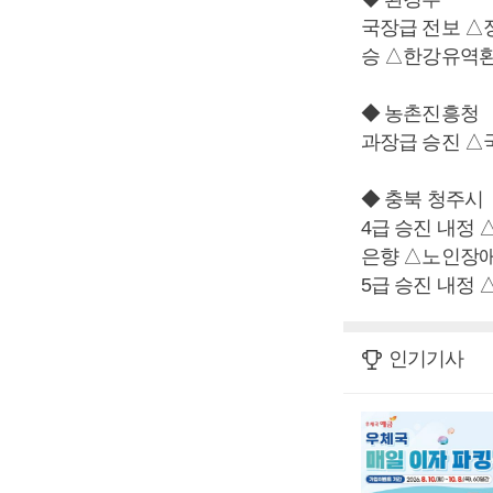
국장급 전보 
승 △한강유역
◆ 농촌진흥청
과장급 승진 
◆ 충북 청주시
4급 승진 내정
은향 △노인장애
5급 승진 내정
인기기사