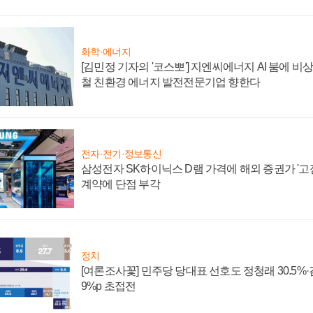
화학·에너지
[김민정 기자의 '코스뽀'] 지엔씨에너지 AI 붐에 비
철 친환경 에너지 발전전문기업 향한다
전자·전기·정보통신
삼성전자 SK하이닉스 D램 가격에 해외 증권가 '고점
계약에 단점 부각
정치
[여론조사꽃] 민주당 당대표 선호도 정청래 30.5%·김민
9%p 초접전