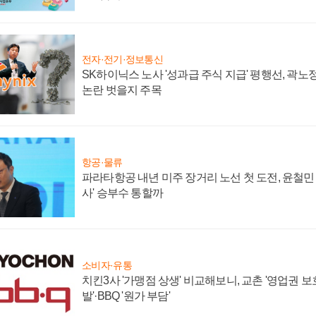
전자·전기·정보통신
SK하이닉스 노사 '성과급 주식 지급' 평행선, 곽노정
논란 벗을지 주목
항공·물류
파라타항공 내년 미주 장거리 노선 첫 도전, 윤철민
사' 승부수 통할까
소비자·유통
치킨3사 '가맹점 상생' 비교해보니, 교촌 '영업권 보호'
발'·BBQ '원가 부담'