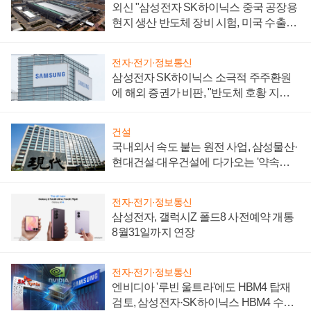
외신 "삼성전자 SK하이닉스 중국 공장용
현지 생산 반도체 장비 시험, 미국 수출통
제 대비"
전자·전기·정보통신
삼성전자 SK하이닉스 소극적 주주환원
에 해외 증권가 비판, "반도체 호황 지속
성 의문"
건설
국내외서 속도 붙는 원전 사업, 삼성물산·
현대건설·대우건설에 다가오는 '약속의
시간'
전자·전기·정보통신
삼성전자, 갤럭시Z 폴드8 사전예약 개통
8월31일까지 연장
전자·전기·정보통신
엔비디아 '루빈 울트라'에도 HBM4 탑재
검토, 삼성전자·SK하이닉스 HBM4 수율