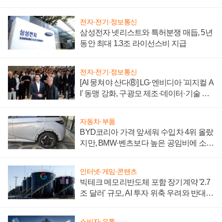
에 주도권 갈린다
전자·전기·정보통신
삼성전자 넷리스트와 특허분쟁 매듭, 5년
동안 최대 1.3조 라이선스비 지급
전자·전기·정보통신
[AI 뭉쳐야 산다⑧] LG·엔비디아 '피지컬 A
I' 동맹 강화, 구광모 제조·데이터·기술 결
집해 종합 로보틱스 기업으로
자동차·부품
BYD코리아 가격 앞세워 수입차 4위 올랐
지만, BMW·벤츠보다 높은 공임비에 소비
자 불만 폭발
인터넷·게임·콘텐츠
빅테크 메모리반도체 포함 장기계약 '2.7
조 달러' 규모, AI 투자 위축 우려와 반대
신호
소비자·유통