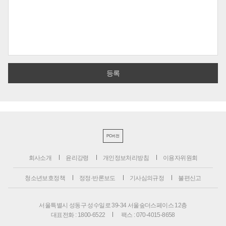
PC버전
회사소개
윤리강령
개인정보처리방침
이용자위원회
청소년보호정책
정정·반론보도
기사심의규정
불편신고
서울특별시 성동구 성수일로 39-34 서울숲더스페이스 12층
대표전화 : 1800-6522
팩스 : 070-4015-8658