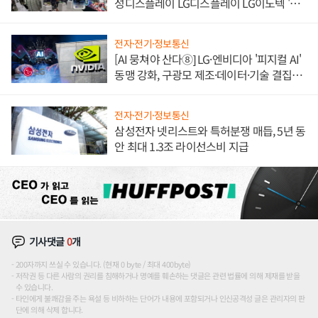
성디스플레이 LG디스플레이 LG이노텍 '탈
애플' 수익 다각화 속도
전자·전기·정보통신
[AI 뭉쳐야 산다⑧] LG·엔비디아 '피지컬 AI'
동맹 강화, 구광모 제조·데이터·기술 결집
해 종합 로보틱스 기업으로
전자·전기·정보통신
삼성전자 넷리스트와 특허분쟁 매듭, 5년 동
안 최대 1.3조 라이선스비 지급
기사댓글
0
개
200자까지 쓰실 수 있습니다. (현재 0 byte / 최대 400byte)
저작권 등 다른 사람의 권리를 침해하거나 명예를 훼손하는 댓글은 관련 법률에 의해 제재를 받을
수 있습니다.
타인에게 불쾌감을 주는 욕설 등 비하하는 단어가 내용에 포함되거나 인신공격성 글은 관리자의 판
단에 의해 삭제 합니다.