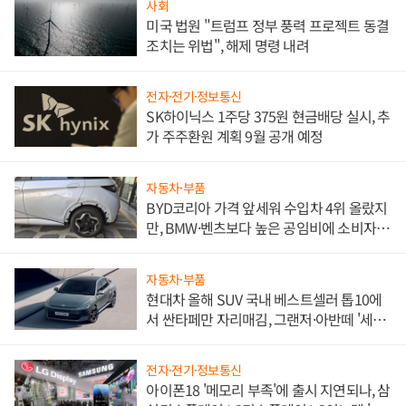
사회
미국 법원 "트럼프 정부 풍력 프로젝트 동결
조치는 위법", 해제 명령 내려
전자·전기·정보통신
SK하이닉스 1주당 375원 현금배당 실시, 추
가 주주환원 계획 9월 공개 예정
자동차·부품
BYD코리아 가격 앞세워 수입차 4위 올랐지
만, BMW·벤츠보다 높은 공임비에 소비자
불만 폭발
자동차·부품
현대차 올해 SUV 국내 베스트셀러 톱10에
서 싼타페만 자리매김, 그랜저·아반떼 '세단
쌍끌이'로 내수 방어
전자·전기·정보통신
아이폰18 '메모리 부족'에 출시 지연되나, 삼