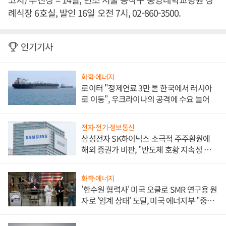
례식장 6호실, 발인 16일 오전 7시, 02-860-3500.
인기기사
화학·에너지
로이터 "정제연료 3만 톤 한국에서 러시아
로 이동", 우크라이나의 공격에 수요 늘어
전자·전기·정보통신
삼성전자 SK하이닉스 소극적 주주환원에
해외 증권가 비판, "반도체 호황 지속성 의
문"
화학·에너지
'한수원 협력사' 미국 오클로 SMR 연구용 원
자로 '임계 상태' 도달, 미국 에너지부 "중요
한 이정표"