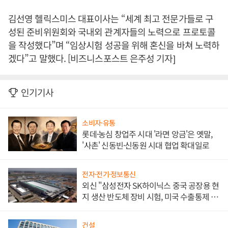
김선영 헬릭스미스 대표이사는 “세계 최고 전문가들로 구
성된 준비위원회와 국내외 관계자들의 노력으로 프로토콜
을 작성했다”며 “임상시험 성공을 위해 혼신을 바쳐 노력하
겠다”고 말했다. [비즈니스포스트 은주성 기자]
인기기사
소비자·유통
롯데·농심 창업주 시대 '라면 앙금'은 옛말,
'사촌' 신동빈·신동원 시대 협업 확대일로
전자·전기·정보통신
외신 "삼성전자 SK하이닉스 중국 공장용 현
지 생산 반도체 장비 시험, 미국 수출통제 대
비"
건설