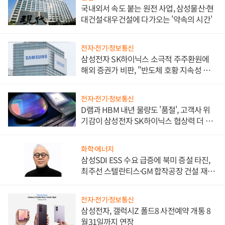
국내외서 속도 붙는 원전 사업, 삼성물산·현
대건설·대우건설에 다가오는 '약속의 시간'
전자·전기·정보통신
삼성전자 SK하이닉스 소극적 주주환원에
해외 증권가 비판, "반도체 호황 지속성 의
문"
전자·전기·정보통신
D램과 HBM 내년 물량도 '품절', 고객사 위
기감이 삼성전자 SK하이닉스 협상력 더 키
워
화학·에너지
삼성SDI ESS 수요 급증에 북미 증설 타진,
최주선 스텔란티스·GM 합작공장 건설 재추
진하나
전자·전기·정보통신
삼성전자, 갤럭시Z 폴드8 사전예약 개통 8
월31일까지 연장