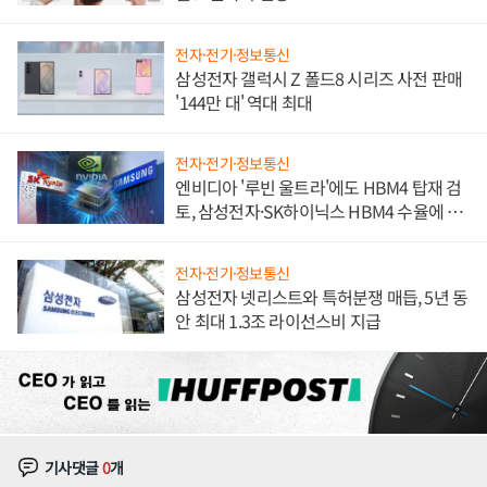
전자·전기·정보통신
삼성전자 갤럭시 Z 폴드8 시리즈 사전 판매
'144만 대' 역대 최대
전자·전기·정보통신
엔비디아 '루빈 울트라'에도 HBM4 탑재 검
토, 삼성전자·SK하이닉스 HBM4 수율에 주
도권 갈린다
전자·전기·정보통신
삼성전자 넷리스트와 특허분쟁 매듭, 5년 동
안 최대 1.3조 라이선스비 지급
기사댓글
0
개