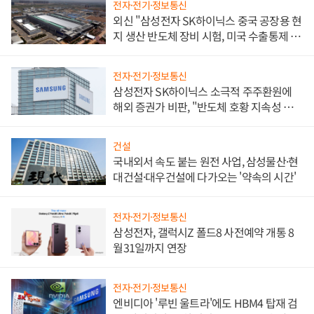
전자·전기·정보통신
외신 "삼성전자 SK하이닉스 중국 공장용 현
지 생산 반도체 장비 시험, 미국 수출통제 대
비"
전자·전기·정보통신
삼성전자 SK하이닉스 소극적 주주환원에
해외 증권가 비판, "반도체 호황 지속성 의
문"
건설
국내외서 속도 붙는 원전 사업, 삼성물산·현
대건설·대우건설에 다가오는 '약속의 시간'
전자·전기·정보통신
삼성전자, 갤럭시Z 폴드8 사전예약 개통 8
월31일까지 연장
전자·전기·정보통신
엔비디아 '루빈 울트라'에도 HBM4 탑재 검