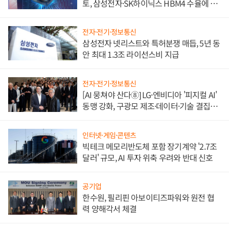
토, 삼성전자·SK하이닉스 HBM4 수율에 주
도권 갈린다
전자·전기·정보통신
삼성전자 넷리스트와 특허분쟁 매듭, 5년 동
안 최대 1.3조 라이선스비 지급
전자·전기·정보통신
[AI 뭉쳐야 산다⑧] LG·엔비디아 '피지컬 AI'
동맹 강화, 구광모 제조·데이터·기술 결집
해 종합 로보틱스 기업으로
인터넷·게임·콘텐츠
빅테크 메모리반도체 포함 장기계약 '2.7조
달러' 규모, AI 투자 위축 우려와 반대 신호
공기업
한수원, 필리핀 아보이티즈파워와 원전 협
력 양해각서 체결