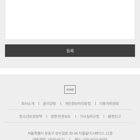
PC버전
회사소개
윤리강령
개인정보처리방침
이용자위원회
청소년보호정책
정정·반론보도
기사심의규정
불편신고
서울특별시 성동구 성수일로 39-34 서울숲더스페이스 12층
대표전화 : 1800-6522
팩스 : 070-4015-8658