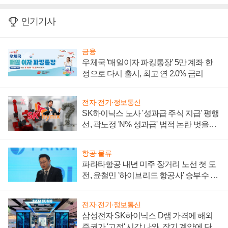
인기기사
금융
우체국 '매일이자 파킹통장' 5만 계좌 한
정으로 다시 출시, 최고 연 2.0% 금리
전자·전기·정보통신
SK하이닉스 노사 '성과급 주식 지급' 평행
선, 곽노정 'N% 성과급' 법적 논란 벗을지
주목
항공·물류
파라타항공 내년 미주 장거리 노선 첫 도
전, 윤철민 '하이브리드 항공사' 승부수 통
할까
전자·전기·정보통신
삼성전자 SK하이닉스 D램 가격에 해외
증권가 '고점' 시각 나와, 장기 계약에 단점