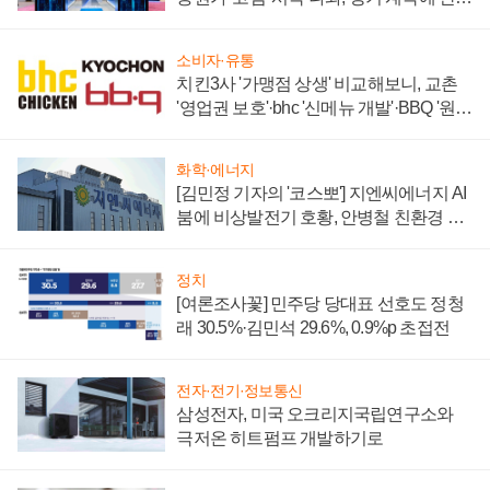
부각
소비자·유통
치킨3사 '가맹점 상생' 비교해보니, 교촌
'영업권 보호'·bhc '신메뉴 개발'·BBQ '원가
부담'
화학·에너지
[김민정 기자의 '코스뽀'] 지엔씨에너지 AI
붐에 비상발전기 호황, 안병철 친환경 에
너지 발전전문기업 향한다
정치
[여론조사꽃] 민주당 당대표 선호도 정청
래 30.5%·김민석 29.6%, 0.9%p 초접전
전자·전기·정보통신
삼성전자, 미국 오크리지국립연구소와
극저온 히트펌프 개발하기로