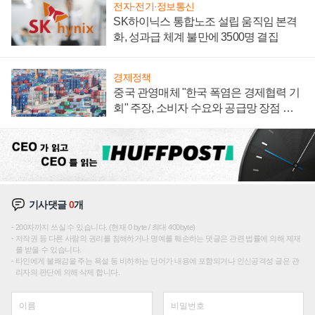
전자·전기·정보통신
SK하이닉스 통합노조 설립 움직임 본격
화, 성과급 체계 불만에 3500명 결집
경제정책
중국 관영매체 "한국 폭염은 경제협력 기
회" 주장, 소비자 수요와 공급망 장점 강
조
기사댓글
0
개
200자까지 쓰실 수 있습니다. (현재 0 byte / 최대 400byte)
저작권 등 다른 사람의 권리를 침해하거나 명예를 훼손하는 댓글은 관련 법률에 의해 제재
를 받을 수 있습니다.
타인에게 불쾌감을 주는 욕설 등 비하하는 단어가 내용에 포함되거나 인신공격성 글은 관
리자의 판단에 의해 삭제 합니다.