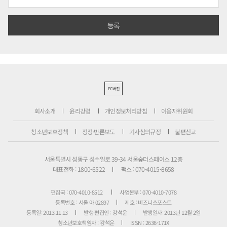
PC버전
회사소개
윤리강령
개인정보처리방침
이용자위원회
청소년보호정책
정정·반론보도
기사심의규정
불편신고
서울특별시 성동구 성수일로 39-34 서울숲더스페이스 12층
대표전화 : 1800-6522
팩스 : 070-4015-8658
편집국 : 070-4010-8512
사업본부 : 070-4010-7078
등록번호 : 서울 아 02897
제호 : 비즈니스포스트
등록일: 2013.11.13
발행·편집인 : 강석운
발행일자: 2013년 12월 2일
청소년보호책임자 : 강석운
ISSN : 2636-171X