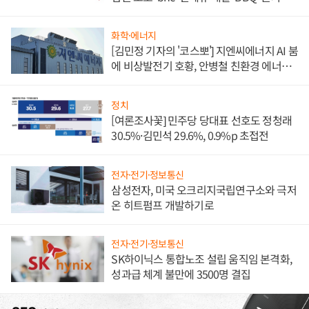
담'
화학·에너지
[김민정 기자의 '코스뽀'] 지엔씨에너지 AI 붐
에 비상발전기 호황, 안병철 친환경 에너지
발전전문기업 향한다
정치
[여론조사꽃] 민주당 당대표 선호도 정청래
30.5%·김민석 29.6%, 0.9%p 초접전
전자·전기·정보통신
삼성전자, 미국 오크리지국립연구소와 극저
온 히트펌프 개발하기로
전자·전기·정보통신
SK하이닉스 통합노조 설립 움직임 본격화,
성과급 체계 불만에 3500명 결집