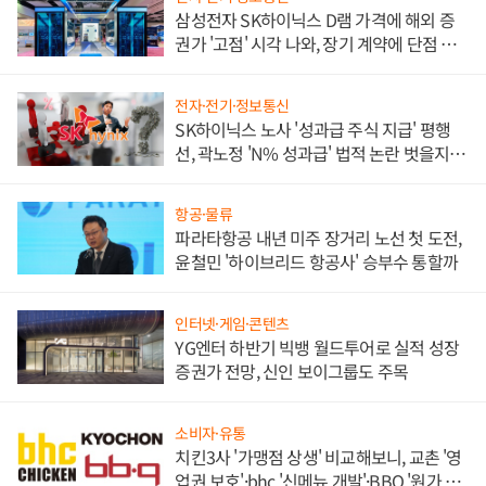
삼성전자 SK하이닉스 D램 가격에 해외 증
권가 '고점' 시각 나와, 장기 계약에 단점 부
각
전자·전기·정보통신
SK하이닉스 노사 '성과급 주식 지급' 평행
선, 곽노정 'N% 성과급' 법적 논란 벗을지 주
목
항공·물류
파라타항공 내년 미주 장거리 노선 첫 도전,
윤철민 '하이브리드 항공사' 승부수 통할까
인터넷·게임·콘텐츠
YG엔터 하반기 빅뱅 월드투어로 실적 성장
증권가 전망, 신인 보이그룹도 주목
소비자·유통
치킨3사 '가맹점 상생' 비교해보니, 교촌 '영
업권 보호'·bhc '신메뉴 개발'·BBQ '원가 부