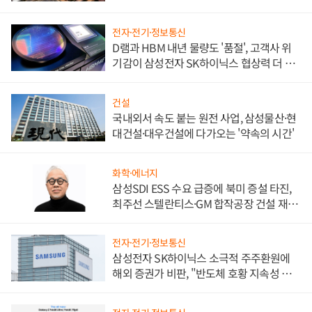
비"
전자·전기·정보통신
D램과 HBM 내년 물량도 '품절', 고객사 위
기감이 삼성전자 SK하이닉스 협상력 더 키
워
건설
국내외서 속도 붙는 원전 사업, 삼성물산·현
대건설·대우건설에 다가오는 '약속의 시간'
화학·에너지
삼성SDI ESS 수요 급증에 북미 증설 타진,
최주선 스텔란티스·GM 합작공장 건설 재추
진하나
전자·전기·정보통신
삼성전자 SK하이닉스 소극적 주주환원에
해외 증권가 비판, "반도체 호황 지속성 의
문"