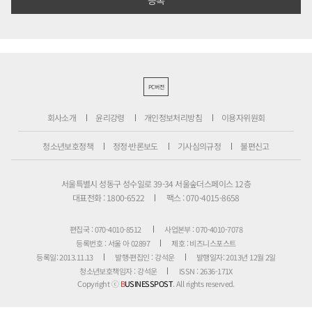
PC버전
회사소개
윤리강령
개인정보처리방침
이용자위원회
청소년보호정책
정정·반론보도
기사심의규정
불편신고
서울특별시 성동구 성수일로 39-34 서울숲더스페이스 12층
대표전화 : 1800-6522
팩스 : 070-4015-8658
편집국 : 070-4010-8512
사업본부 : 070-4010-7078
등록번호 : 서울 아 02897
제호 : 비즈니스포스트
등록일: 2013.11.13
발행·편집인 : 강석운
발행일자: 2013년 12월 2일
청소년보호책임자 : 강석운
ISSN : 2636-171X
Copyright ⓒ
B
USINESSPOST
. All rights reserved.