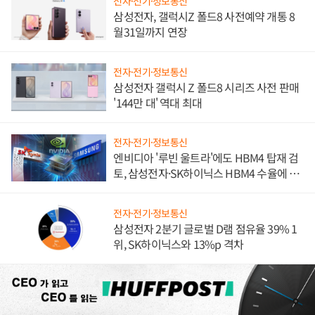
전자·전기·정보통신
삼성전자, 갤럭시Z 폴드8 사전예약 개통 8
월31일까지 연장
전자·전기·정보통신
삼성전자 갤럭시 Z 폴드8 시리즈 사전 판매
'144만 대' 역대 최대
전자·전기·정보통신
엔비디아 '루빈 울트라'에도 HBM4 탑재 검
토, 삼성전자·SK하이닉스 HBM4 수율에 주
도권 갈린다
전자·전기·정보통신
삼성전자 2분기 글로벌 D램 점유율 39% 1
위, SK하이닉스와 13%p 격차