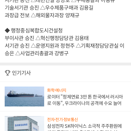
기술서기관 승진 △우수제품구매과 김용길
과장급 전보 △해외물자과장 양재규
◆ 행정중심복합도시건설청
부이사관 승진 △혁신행정담당관 김용태
서기관 승진 △운영지원과 정현주 △기획재정담당관실 이
승은 △사업관리총괄과 강병구
인기기사
화학·에너지
로이터 "정제연료 3만 톤 한국에서 러시아
로 이동", 우크라이나의 공격에 수요 늘어
전자·전기·정보통신
삼성전자 SK하이닉스 소극적 주주환원에