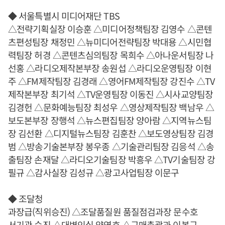
◆ 서울특별시 미디어재단 TBS
△전략기획실장 이승훈 △미디어정책팀장 김영수 △콘텐
츠편성팀장 채정민 △뉴미디어전략팀장 박대용 △시민협
력팀장 허경 △콘텐츠심의팀장 목희수 △아나운서팀장 나
선홍 △라디오제작본부장 송원섭 △라디오운영팀장 이현
주 △FM제작팀장 김경래 △영어FM제작팀장 강진수 △TV
제작본부장 최기석 △TV운영팀장 이동진 △시사교양팀장
김경헌 △문화예능팀장 최성우 △영상제작팀장 백남우 △
보도본부장 장행석 △뉴스편집팀장 양아람 △지역뉴스팀
장 김선환 △디지털뉴스팀장 김훈찬 △보도영상팀장 김경
범 △방송기술본부장 봉우종 △기술관리팀장 김응석 △송
출팀장 손재달 △라디오기술팀장 박흥우 △TV기술팀장 강
필규 △감사실장 김성규 △광고사업팀장 이문구
◆ 조달청
과장급(직위승진) △조달품질원 품질점검과장 문수호
서기관 승진 △대변인실 양영호 △구매총괄과 이봉규