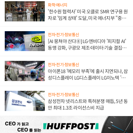
화학·에너지
'한수원 협력사' 미국 오클로 SMR 연구용 원
자로 '임계 상태' 도달, 미국 에너지부 "중요
한 이정표"
전자·전기·정보통신
[AI 뭉쳐야 산다⑧] LG·엔비디아 '피지컬 AI'
동맹 강화, 구광모 제조·데이터·기술 결집
해 종합 로보틱스 기업으로
전자·전기·정보통신
아이폰18 '메모리 부족'에 출시 지연되나, 삼
성디스플레이 LG디스플레이 LG이노텍 '탈
애플' 수익 다각화 속도
전자·전기·정보통신
삼성전자 넷리스트와 특허분쟁 매듭, 5년 동
안 최대 1.3조 라이선스비 지급