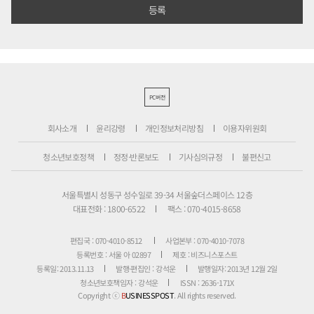
PC버전
회사소개
윤리강령
개인정보처리방침
이용자위원회
청소년보호정책
정정·반론보도
기사심의규정
불편신고
서울특별시 성동구 성수일로 39-34 서울숲더스페이스 12층
대표전화 : 1800-6522
팩스 : 070-4015-8658
편집국 : 070-4010-8512
사업본부 : 070-4010-7078
등록번호 : 서울 아 02897
제호 : 비즈니스포스트
등록일: 2013.11.13
발행·편집인 : 강석운
발행일자: 2013년 12월 2일
청소년보호책임자 : 강석운
ISSN : 2636-171X
Copyright ⓒ
B
USINESSPOST
. All rights reserved.