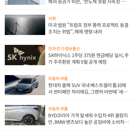
해외 증권가 비판, "반도체 호황 지속성 의
문"
사회
미국 법원 "트럼프 정부 풍력 프로젝트 동결
조치는 위법", 해제 명령 내려
전자·전기·정보통신
SK하이닉스 1주당 375원 현금배당 실시, 추
가 주주환원 계획 9월 공개 예정
자동차·부품
현대차 올해 SUV 국내 베스트셀러 톱10에
서 싼타페만 자리매김, 그랜저·아반떼 '세단
쌍끌이'로 내수 방어
자동차·부품
BYD코리아 가격 앞세워 수입차 4위 올랐지
만, BMW·벤츠보다 높은 공임비에 소비자
불만 폭발