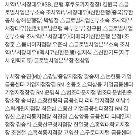
사역(부서장대우)(SBJ은행 후쿠오카지점장) 김원국 △글
로벌사업본부소속 조사역(부서장대우)(신한은행(중국)유한
공사 상해분행장) 박병철 △글로벌사업본부소속 조사역(부
서장대우)(신한베트남은행 북부본부) 강규원 △글로벌사업
본부소속 조사역(부서장대우)(아메리카신한은행 본점) 조
정훈 △뭄바이지점장 우준식 △글로벌사업본부소속 조사
역(부서장대우)(멕시코신한은행) 심재식 △신한카드(지주
사 인력교류) 글로벌사업본부장 천상영
부서장 승진(Mb) △강남중앙지점장 황승재 △논현동 기업
금융센터 기업지점장겸 RM 손동호 △역삼동 기업금융센터
기업지점장겸 RM 윤명식 △법조타운지점 법조타운법원출
장소장 송석민 △장한평역 금융센터 리테일지점장 이남수
△퇴계원지점장 최은심 △용산 기업금융센터장겸 RM 김
영신 △만리동지점장 최진영 △상암동 금융센터 리테일지
점장 김승희 △용산구청지점장 한일광 △홍익대학교지점
장 조현철 △흑석동지점장 고영찬 △구로디지털 금융센터