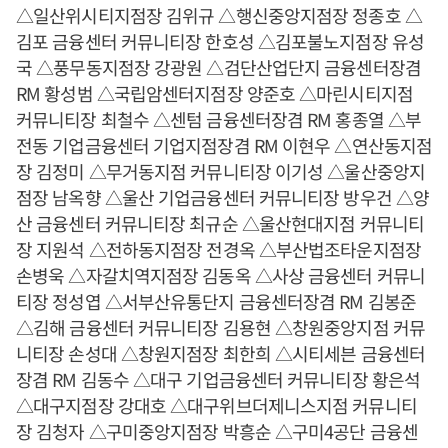
△일산위시티지점장 김위규 △행신중앙지점장 정종호 △
김포 금융센터 커뮤니티장 한호성 △김포불노지점장 유성
국 △풍무동지점장 강광원 △검단산업단지 금융센터장겸
RM 황성범 △국립암센터지점장 양준호 △마린시티지점
커뮤니티장 최철수 △센텀 금융센터장겸 RM 홍종열 △부
전동 기업금융센터 기업지점장겸 RM 이현우 △연산동지점
장 김정미 △무거동지점 커뮤니티장 이기성 △울산중앙지
점장 남옥향 △울산 기업금융센터 커뮤니티장 방우건 △양
산 금융센터 커뮤니티장 최규순 △울산현대지점 커뮤니티
장 지원석 △전하동지점장 전경옥 △부산법조타운지점장
손병욱 △자갈치역지점장 김동옥 △사상 금융센터 커뮤니
티장 정성엽 △서부산유통단지 금융센터장겸 RM 김봉준
△김해 금융센터 커뮤니티장 김용현 △창원중앙지점 커뮤
니티장 손성대 △창원지점장 최한희 △시티세븐 금융센터
장겸 RM 김동수 △대구 기업금융센터 커뮤니티장 황은석
△대구지점장 강대호 △대구위브더제니스지점 커뮤니티
장 김청자 △구미중앙지점장 박흥순 △구미4공단 금융센