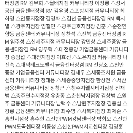
터장겸 RM 김무희 △월배지점 커뮤니티장 이정룡 △성서
공단 금융센터장겸 RM 김우경 △포항지점 커뮤니티장 최
하영 △안동지점장 김영화 △김천 금융센터장겸 RM 백시
열 △광주지점장 임철민 △광주금호지점장 김훈 △순천연
향동 금융센터 커뮤니티장 정찬석 △전북 금융센터장겸 R
M 임주성 △신제주지점 커뮤니티장 강민창 △제주중앙 금
융센터장겸 RM 양우혁 △대전중앙 기업금융센터 커뮤니티
장 송범섭 △대전지점장 이효선 △노은지점 커뮤니티장 나
진숙 △대덕테크노밸리 금융센터장겸 RM 전광조 △천안
중앙 기업금융센터 커뮤니티장 김재우 △세종조치원 금융
센터 커뮤니티장 정태용 △세종중앙지점장 한상전 △서산
금융센터 커뮤니티장 장창근 △청주지웰시티지점장 진재
범 △충주연수지점장 유충종 △춘천남지점장 김창범 △원
주 금융센터 커뮤니티장 남택수 △남원주지점장 김응섭 △
강릉 금융센터 커뮤니티장 최수영 △사북지점장 최제순 △
홍천지점장 홍수헌 △신한PWM강남센터장 박희모 △신한
PWM도곡센터장 이동성 △신한PWM서교센터장 김영훈