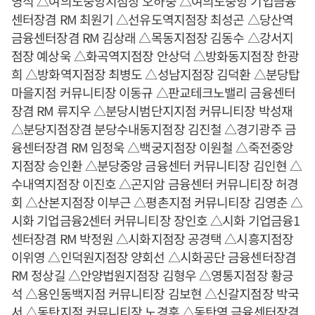
영식 △여의도중앙지점장 오하중 △여의도중앙 기업금융
센터장겸 RM 최원기 △선유도역지점장 최성곤 △당산역
금융센터장겸 RM 김상래 △목동지점장 김동수 △강서지
점장 예상욱 △화곡역지점장 안상덕 △방화동지점장 한광
희 △방화역지점장 최병도 △성남지점장 김덕환 △분당탑
마을지점 커뮤니티장 이동규 △판교테크노밸리 금융센터
장겸 RM 류지우 △분당시범단지지점 커뮤니티장 박성재
△분당지점장겸 분당수내동지점장 김진철 △경기광주 금
융센터장겸 RM 임정욱 △백궁지점장 이원철 △죽전중앙
지점장 승인환 △분당중앙 금융센터 커뮤니티장 김인현 △
수내역지점장 이진호 △곤지암 금융센터 커뮤니티장 허경
회 △산본지점장 이부근 △평촌지점 커뮤니티장 김영춘 △
시화 기업금융2센터 커뮤니티장 장인호 △시화 기업금융1
센터장겸 RM 박정원 △시화지점장 공경택 △시흥지점장
이위영 △인덕원지점장 양회선 △시화공단 금융센터장겸
RM 정상길 △안양법원지점장 김형우 △영통지점장 황긍
석 △용인동백지점 커뮤니티장 김보현 △신갈지점장 박국
서 △동탄지점 커뮤니티장 노경훈 △동탄역 금융센터장겸