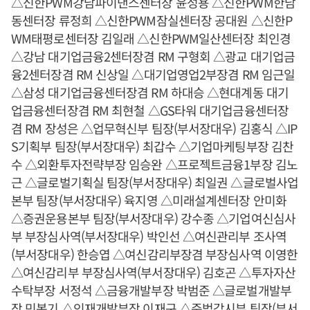
△신한PWM강남파이낸스센터장 윤성용 △신한PWM한남
동센터장 류정희 △신한PWM잠실센터장 공대원 △신한P
WM태평로센터장 김일래 △신한PWM일산센터장 최인경
△강남 대기업금융2센터장겸 RM 구형회 △광교 대기업금
융2센터장겸 RM 신상일 △대기업영업2부장겸 RM 임근일
△삼성 대기업금융센터장겸 RM 하대승 △현대계동 대기
업금융센터장겸 RM 최현철 △GS타워 대기업금융센터장
겸 RM 장성은 △업무혁신부 팀장(부서장대우) 김홍식 △IP
S기획부 팀장(부서장대우) 최갑수 △기업마케팅부장 김찬
수 △외환투자전략부장 임승완 △프로젝트금융1부장 김노
근 △글로벌기획실 팀장(부서장대우) 최일권 △글로벌사업
본부 팀장(부서장대우) 육지영 △미래설계센터장 안미화
△증권운용본부 팀장(부서장대우) 강수종 △기업여신심사
부 부장심사역(부서장대우) 박인선 △여신관리부 조사역
(부서장대우) 한승엽 △여신감리부장겸 부장심사역 이영한
△여신감리부 부장심사역(부서장대우) 김호곤 △투자자산
수탁부장 서정석 △금융개발부장 박범준 △글로벌개발부
장 민복기 △인재개발부장 이재구 △준법감시부 팀장(부서