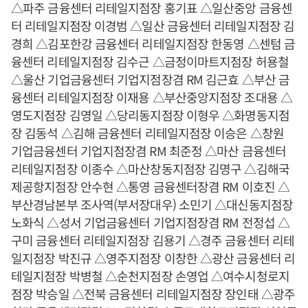
△파주 금융센터 리테일지점장 홍기표 △일산중앙 금융센
터 리테일지점장 이경범 △일산 금융센터 리테일지점장 김
경희 △김포한강 금융센터 리테일지점장 한동영 △센텀 금
융센터 리테일지점장 김수근 △금정이마트지점장 허용철
△울산 기업금융센터 기업지점장겸 RM 김근효 △부산 금
융센터 리테일지점장 이재용 △부산중앙지점장 조대용 △
영도지점장 김영일 △당리동지점장 이형우 △화명동지점
장 김동석 △김해 금융센터 리테일지점장 이승은 △창원
기업금융센터 기업지점장겸 RM 최준정 △마산 금융센터
리테일지점장 이종수 △마산창동지점장 김명구 △김해국
제공항지점장 안수현 △통영 금융센터장겸 RM 이호진 △
부산경남본부 조사역(부서장대우) 소민기 △대신동지점장
노화식 △성서 기업금융센터 기업지점장겸 RM 전정섭 △
구미 금융센터 리테일지점장 김용기 △경주 금융센터 리테
일지점장 박진규 △영주지점장 이창한 △광산 금융센터 리
테일지점장 박병철 △순천지점장 손영업 △여수시청로지
점장 박승일 △전북 금융센터 리테일지점장 장인태 △광주