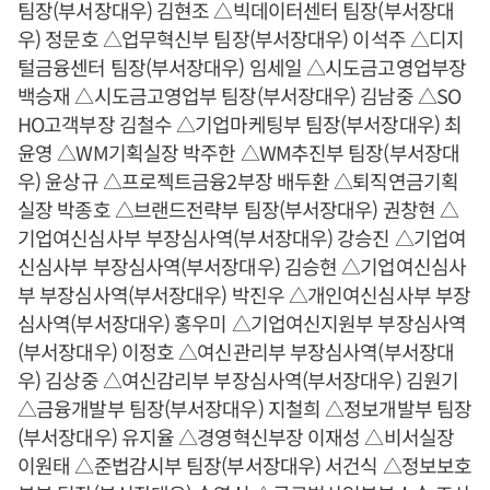
팀장(부서장대우) 김현조 △빅데이터센터 팀장(부서장대
우) 정문호 △업무혁신부 팀장(부서장대우) 이석주 △디지
털금융센터 팀장(부서장대우) 임세일 △시도금고영업부장
백승재 △시도금고영업부 팀장(부서장대우) 김남중 △SO
HO고객부장 김철수 △기업마케팅부 팀장(부서장대우) 최
윤영 △WM기획실장 박주한 △WM추진부 팀장(부서장대
우) 윤상규 △프로젝트금융2부장 배두환 △퇴직연금기획
실장 박종호 △브랜드전략부 팀장(부서장대우) 권창현 △
기업여신심사부 부장심사역(부서장대우) 강승진 △기업여
신심사부 부장심사역(부서장대우) 김승현 △기업여신심사
부 부장심사역(부서장대우) 박진우 △개인여신심사부 부장
심사역(부서장대우) 홍우미 △기업여신지원부 부장심사역
(부서장대우) 이정호 △여신관리부 부장심사역(부서장대
우) 김상중 △여신감리부 부장심사역(부서장대우) 김원기
△금융개발부 팀장(부서장대우) 지철희 △정보개발부 팀장
(부서장대우) 유지율 △경영혁신부장 이재성 △비서실장
이원태 △준법감시부 팀장(부서장대우) 서건식 △정보보호