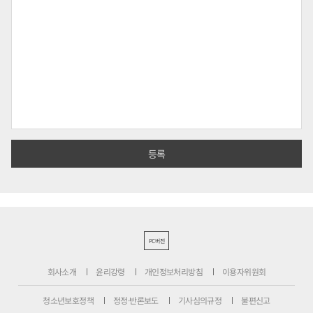
PC버전
회사소개
윤리강령
개인정보처리방침
이용자위원회
청소년보호정책
정정·반론보도
기사심의규정
불편신고