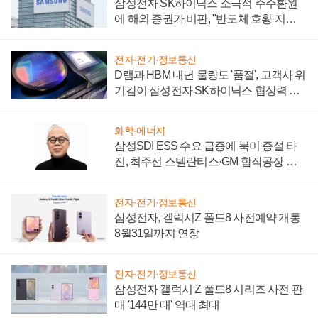
삼성전자 SK하이닉스 소극적 주주환원
에 해외 증권가 비판, "반도체 호황 지속
성 의문"
전자·전기·정보통신
D램과 HBM 내년 물량도 '품절', 고객사 위
기감이 삼성전자 SK하이닉스 협상력 더
키워
화학·에너지
삼성SDI ESS 수요 급증에 북미 증설 타
진, 최주선 스텔란티스·GM 합작공장 건
설 재추진하나
전자·전기·정보통신
삼성전자, 갤럭시Z 폴드8 사전예약 개통
8월31일까지 연장
전자·전기·정보통신
삼성전자 갤럭시 Z 폴드8 시리즈 사전 판
매 '144만 대' 역대 최대