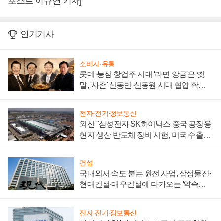
포스트 이규연 기자]
인기기사
소비자·유통
롯데·농심 창업주 시대 '라면 앙금'은 옛
말, '사촌' 신동빈·신동원 시대 협업 확대
일로
전자·전기·정보통신
외신 "삼성전자 SK하이닉스 중국 공장용
현지 생산 반도체 장비 시험, 미국 수출통
제 대비"
건설
국내외서 속도 붙는 원전 사업, 삼성물산·
현대건설·대우건설에 다가오는 '약속의
시간'
전자·전기·정보통신