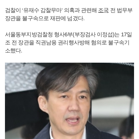
검찰이 ‘유재수 감찰무마’ 의혹과 관련해
조국
전 법무부
장관을 불구속으로 재판에 넘겼다.
서울동부지방검찰청 형사6부(부장검사 이정섭)는 17일
조 전 장관을 직권남용 권리행사방해 혐의로 불구속기
소했다.