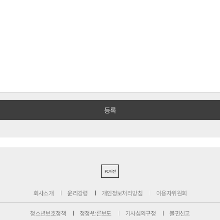
PC버전
회사소개
윤리강령
개인정보처리방침
이용자위원회
청소년보호정책
정정·반론보도
기사심의규정
불편신고