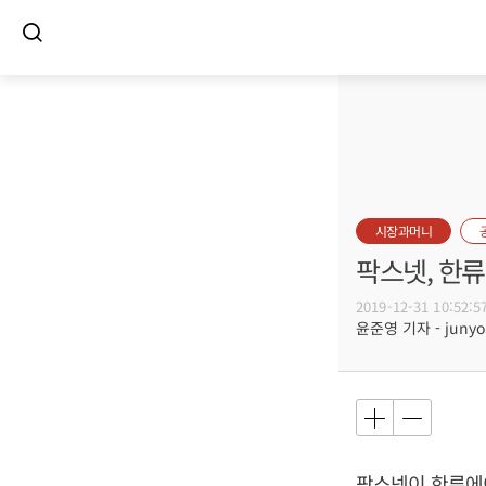
시장과머니
팍스넷, 한류
2019-12-31 10:52:5
윤준영 기자 - junyou
팍스넷이 한류에