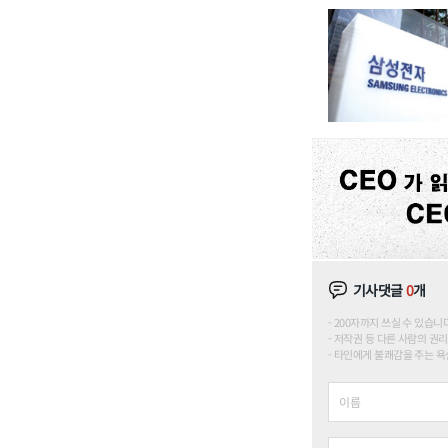
기사댓글
0
개
200자까지 쓰실 수 있습니다. (
저작권 등 다른 사람의 권리
타인에게 불쾌감을 주는 욕설