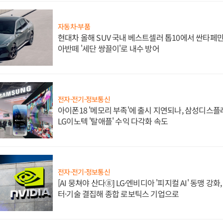
자동차·부품
현대차 올해 SUV 국내 베스트셀러 톱10에서 싼타페만
아반떼 '세단 쌍끌이'로 내수 방어
전자·전기·정보통신
아이폰18 '메모리 부족'에 출시 지연되나, 삼성디스
LG이노텍 '탈애플' 수익 다각화 속도
전자·전기·정보통신
[AI 뭉쳐야 산다⑧] LG·엔비디아 '피지컬 AI' 동맹 강
터·기술 결집해 종합 로보틱스 기업으로