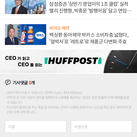
삼섬증권 '상반기 영업이익 1조 클럽' 실적
랠리 진행형, 박종문 '발행어음' 달고 연임 향
하나
바이오·제약
백상환 동아제약 박카스 소비자층 넓혔다,
'얼박사'로 '레트로'로 제품군 다변화 주효
기사댓글
0
개
200자까지 쓰실 수 있습니다. (현재 0 byte / 최대 400byte)
저작권 등 다른 사람의 권리를 침해하거나 명예를 훼손하는 댓글은 관련 법률에 의해 제재를 받을
수 있습니다.
타인에게 불쾌감을 주는 욕설 등 비하하는 단어가 내용에 포함되거나 인신공격성 글은 관리자의 판
단에 의해 삭제 합니다.