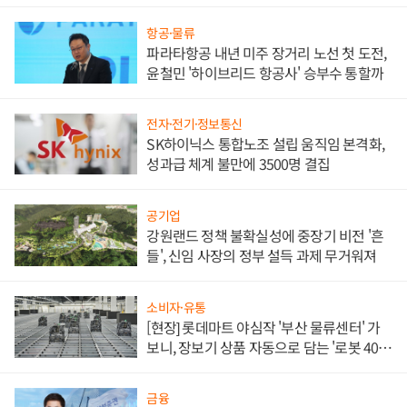
항공·물류
파라타항공 내년 미주 장거리 노선 첫 도전,
윤철민 '하이브리드 항공사' 승부수 통할까
전자·전기·정보통신
SK하이닉스 통합노조 설립 움직임 본격화,
성과급 체계 불만에 3500명 결집
공기업
강원랜드 정책 불확실성에 중장기 비전 '흔
들', 신임 사장의 정부 설득 과제 무거워져
소비자·유통
[현장] 롯데마트 야심작 '부산 물류센터' 가
보니, 장보기 상품 자동으로 담는 '로봇 400
대' 장관
금융