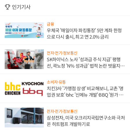
인기기사
금융
우체국 '매일이자 파킹통장' 5만 계좌 한정
으로 다시 출시, 최고 연 2.0% 금리
전자·전기·정보통신
SK하이닉스 노사 '성과급 주식 지급' 평행
선, 곽노정 'N% 성과급' 법적 논란 벗을지 주
목
소비자·유통
치킨3사 '가맹점 상생' 비교해보니, 교촌 '영
업권 보호'·bhc '신메뉴 개발'·BBQ '원가 부
담'
전자·전기·정보통신
삼성전자, 미국 오크리지국립연구소와 극저
온 히트펌프 개발하기로