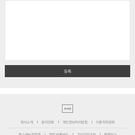
PC버전
회사소개
윤리강령
개인정보처리방침
이용자위원회
청소년보호정책
정정·반론보도
기사심의규정
불편신고