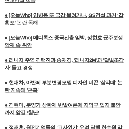
현대건설 적극
● [오늘Who] 임병용 또 국감 불려가나, GS건설 과거 ‘갑
횡포’ 논란 독해
● [오늘Who] 메디톡스 중국진출 임박, 정현호 균주분쟁
악재 속 위안
● 리니지 주역 김택진과 송재경, '리니지2M'과 '달빛조각
사' 들고 경쟁
● 현대차, 아반떼 부분변경모델 디자인 비꼰 '삼각떼' 논
란 지속돼 '곤혹'
● 김현미, 분양가 상한제 반발여론에 지역구 입지 불안
까지 앞길 ‘험난’
● 정재훈, 원전기업들의 '고사위기' 우려 달랠 한수원 맏