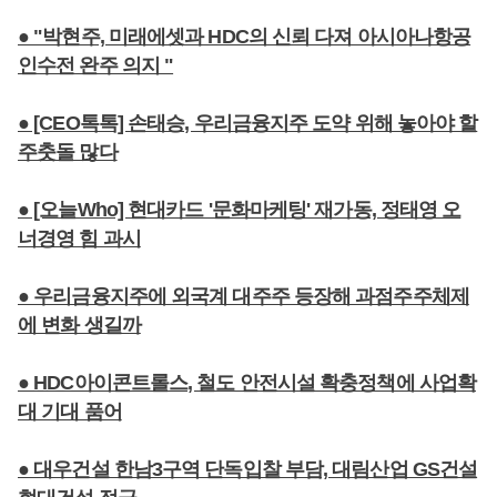
● "박현주, 미래에셋과 HDC의 신뢰 다져 아시아나항공
인수전 완주 의지 "
● [CEO톡톡] 손태승, 우리금융지주 도약 위해 놓아야 할
주춧돌 많다
● [오늘Who] 현대카드 '문화마케팅' 재가동, 정태영 오
너경영 힘 과시
● 우리금융지주에 외국계 대주주 등장해 과점주주체제
에 변화 생길까
● HDC아이콘트롤스, 철도 안전시설 확충정책에 사업확
대 기대 품어
● 대우건설 한남3구역 단독입찰 부담, 대림산업 GS건설