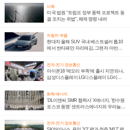
사회
미국 법원 "트럼프 정부 풍력 프로젝트 동
결 조치는 위법", 해제 명령 내려
자동차·부품
현대차 올해 SUV 국내 베스트셀러 톱10
에서 싼타페만 자리매김, 그랜저·아반떼
'세단 쌍끌이'로 내수 방어
전자·전기·정보통신
아이폰18 '메모리 부족'에 출시 지연되나,
삼성디스플레이 LG디스플레이 LG이노
텍 '탈애플' 수익 다각화 속도
화학·에너지
'DL이앤씨 SMR 협력사' X에너지, '한수원
포스코 동맹' 센트러스에너지와 우라늄
계약 체결
전자·전기·정보통신
SK하이닉스, 용인 'Y2' 팹과 청주 'M17' 팹