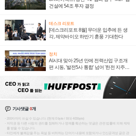
건설에 54조 투자 결정
데스크 리포트
[데스크리포트 8월] 무더운 입추에 든 생
각, 제약바이오 하반기 훈풍 기대한다
정치
AI시대 맞아 25년 만에 전력산업 구조개
편 시동, '발전5사 통합' 넘어 '한전 지주사'
재편론도
기사댓글
0
개
200자까지 쓰실 수 있습니다. (현재 0 byte / 최대 400byte)
저작권 등 다른 사람의 권리를 침해하거나 명예를 훼손하는 댓글은 관련 법률에 의해 제재
를 받을 수 있습니다.
타인에게 불쾌감을 주는 욕설 등 비하하는 단어가 내용에 포함되거나 인신공격성 글은 관