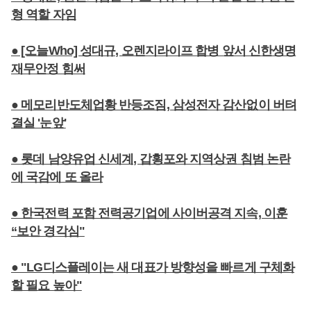
형 역할 자임
● [오늘Who] 성대규, 오렌지라이프 합병 앞서 신한생명
재무안정 힘써
● 메모리반도체업황 반등조짐, 삼성전자 감산없이 버텨
결실 '눈앞'
● 롯데 남양유업 신세계, 갑횡포와 지역상권 침범 논란
에 국감에 또 올라
● 한국전력 포함 전력공기업에 사이버공격 지속, 이훈
“보안 경각심"
● "LG디스플레이는 새 대표가 방향성을 빠르게 구체화
할 필요 높아"